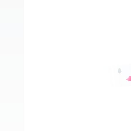
中技
可提供吃
高中
可提供住
大专
食宿面议
本科
硕士
博士