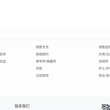
销售专员
销售经
A技师
美容顾问
光电/
总监
美甲师/美睫师
纹绣师
导医
护士/护
注射医师
院长/
联系我们