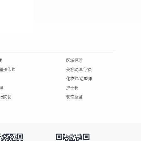
理
区域经理
北京招聘
仪器操作师
美容助理/学员
辽宁招聘
化妆师/造型师
陕西招聘
理
护士长
大连招聘
执行院长
餐饮总监
杭州招聘
昆明招聘
深圳招聘
武汉招聘