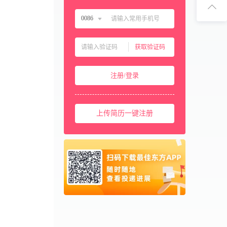
扫码下
0086
扫码关注1
中国大陆
0086
获取验证码
中国香港
00852
中国澳门
00853
注册/登录
中国台湾
00886
美国
001
上传简历一键注册
西班牙
0034
马来西亚
0060
新加坡
0065
泰国
0066
柬埔寨
00855
阿联酋
00971
卡塔尔
00974