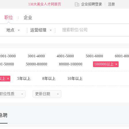
138大美业人才网首页
企业招聘登录
注册
职位
企业
地点
运营经理
2001-3000
3001-4000
4001-5000
5001-6000
6001-80
01-50000
50000-80000
80000-100000
100000以上
以上
5年以上
8年以上
10年以上
职位性质
更新日期
不限
不限
全职
今日最新
急聘
兼职
近三天