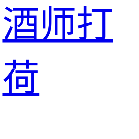
酒师
打
荷