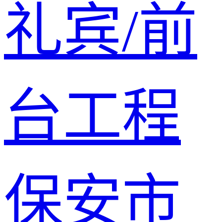
礼宾/前
台
工程
保安
市