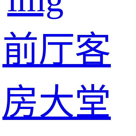
前厅
客
房
大堂