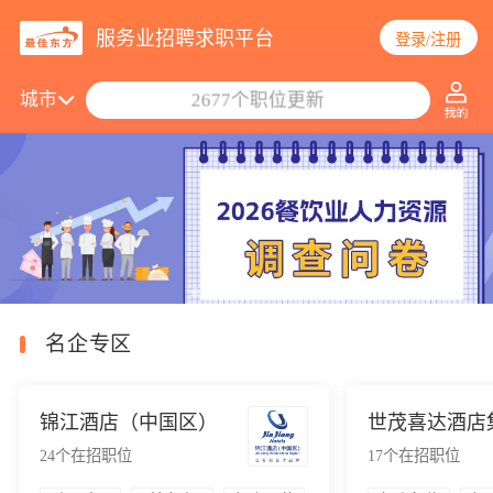
服务业招聘求职平台
登录/注册
搜索职位/公司
城市
2677个职位更新
名企专区
锦江酒店（中国区）
世茂喜达酒店
24
个在招职位
17
个在招职位