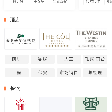
领导好
美女多
年底双薪
包吃包住
年
酒店
前厅
客房
大堂
礼宾/前台
工程
保安
市场销售
总经理
餐饮