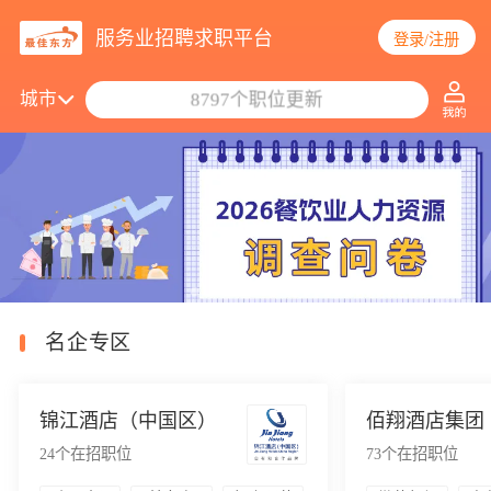
服务业招聘求职平台
登录/注册
搜索职位/公司
城市
8797个职位更新
名企专区
锦江酒店（中国区）
佰翔酒店集团
24
个在招职位
73
个在招职位