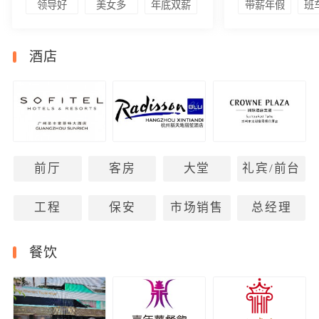
领导好
美女多
年底双薪
带薪年假
班
酒店
前厅
客房
大堂
礼宾/前台
工程
保安
市场销售
总经理
餐饮