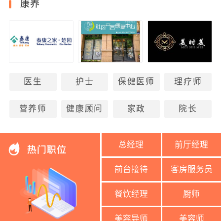
康养
医生
护士
保健医师
理疗师
营养师
健康顾问
家政
院长
总经理
前厅经理
前台接待
客房服务员
餐饮经理
厨师
美容导师
美容师