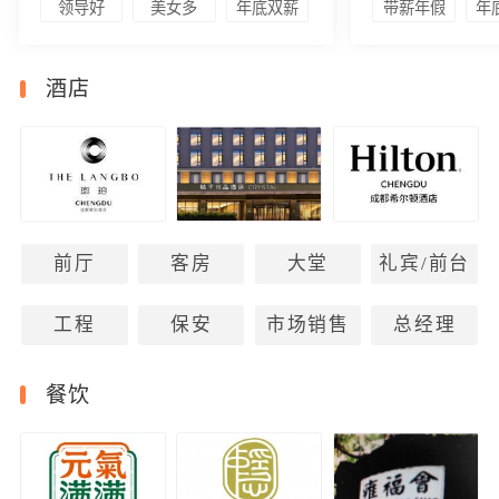
领导好
美女多
年底双薪
带薪年假
年
酒店
前厅
客房
大堂
礼宾/前台
工程
保安
市场销售
总经理
餐饮