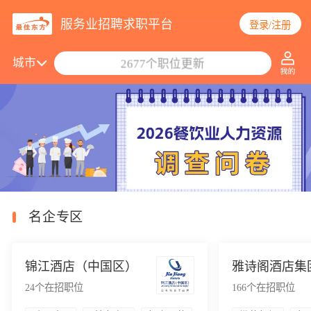
服务业招聘求职平台
登录/注册
搜索职位/公司
城市
2677个职位更新
名企专区
锦江酒店（中国区）
雅诗阁酒店集
24
个在招职位
166
个在招职位