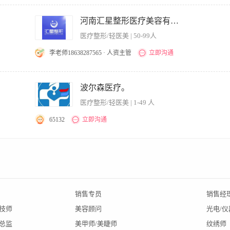
、治疗与服务工作； 2、负责根据顾客需求和特质，向顾客提供专业性建议和无创手术
好病案等医疗文书记录；督促、检查、审定医疗文书； 4、指导、培训、监督各级员工
河南汇星整形医疗美容有限公司
行专业技术指导； 6、执行各项规章制度和技术操作规程，确保医疗安全，提高医疗质
医疗整形/轻医美 | 50-99人
并提出专家处理建议；9、完成上级领导交办的其他工作。 任职资格： 1、本科及以上
以上无创美容经验，擅长微创、注射等综合型医生。 3、具有良好的语言表达和沟通能
李老师18638287565 · 人资主管
立即沟通
疗质量与安全； 2.负责顾客面诊，制定个性化治疗方案，并进行专业沟通与方案讲解； 
机构医疗技术培训、案例研讨与流程优化； 5.配合机构进行医生IP内容输出，包括但
波尔森医疗。
.遵守医疗规范，完成相关医疗文书书写与记录。 任职要求： 1.持有《医师资格证书
医疗整形/轻医美 | 1-49 人
具有3年以上整形外科或相关领域临床经验，能独立开展项目； 3.具备面部年轻化、
等）有突出专长； 4.具有良好的审美素养、沟通能力与客户服务意识； 5.具备团队
65132
立即沟通
作或线上线下获客经验者优先考虑。 我们提供：​ 具竞争力的薪酬体系（面议）、专业
愿意与机构共同成长的医师加入！如有意向，请准备简历及相关案例资料联系我们。
要稳定收入，无需坐班，年结一次付清，有意加v******
销售专员
销售经
A技师
美容顾问
光电/
总监
美甲师/美睫师
纹绣师