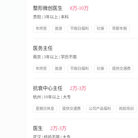
【职责内容】 职位描述： 1、面诊顾客，为顾客提供优质的解决方
岗前培训
班车接送
知识体系。 2.皮肤科仪器的操作熟练，产品的作用与仪器灵活的
整形微创医生
8万-10万
贵阳 | 3年以上 | 本科
年终奖
旅游
节假日福利
社保
带薪年假
提供饭餐
提供交通费
公司产品福利
岗前培训
岗位职责： 1、负责根据顾客的具体情况，全面完成检查、诊断
星期日休息
供最专业咨询，解除顾客疑虑； 3、负责根据医院要求，认真做
医务主任
合素质与专业能力； 5、对咨询师，市场部，服务部，护理部进
南京 | 3年以上 | 学历不限
论疑难病例； 8、对医疗纠纷（事故）进行前期处理，完成评估
科专业，主治以上职称； 2、5年以上医学美容临床经验，三年以
年终奖
旅游
节假日福利
社保
提供交通费
好，气质佳，男女不限。
公司产品福利
岗前培训
提供住宿
【职责内容】 岗位职责： 1.配合市场做好顾客的把控工作，负
好相关医疗流程梳理 任职资格： 1.具备本行业相关工作经验 2
抗衰中心主任
2万-3万
杭州 | 10年以上 | 大专
星期日休息
提供交通费
公司产品福利
岗前培训
带薪年假
【职责内容】 岗位职责： 1.负责管理抗衰老项目全面管理。 2
工作的准确性，并不断完善以提高服务质量。 任职要求： 1.优
医生
2万-3万
以上学历，有医学/生物学理论基础，熟练使用基本办公软件 3.1
武汉 | 经验不限 | 大专