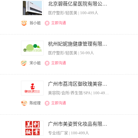
从业记录 4.年龄要求45周岁以下
北京碧薇亿星医院有限公司。
医疗整形/轻医美 | 100-499人
翁小姐
立即沟通
作计划以及落实措施,并定期回顾总结; 制订医疗工作制度、医疗技术操作规范、疾病
监督医疗工作的开展; 负责组织临床
杭州妃妮施健康管理有限公司
医疗整形/轻医美 | 50-99人
宋小姐
立即沟通
训方案。 2、开发医美相关培训课程，编制培训课件和建立企业培训资料库。 3、负
效果对培训工作进行改进。 职位要求： 1、要求精通医学美容知识，行业趋势，专业
广州市荔湾区御玫瑰美容中心
够独立编写培训及授课教案。3、热爱美容，形象佳，有丰富的授课及培训经验。 4、
美容院/会所/养生馆/SPA | 100-499人
陈经理
立即沟通
广州市美姿贺化妆品有限公司
专业线厂家 | 100-499人