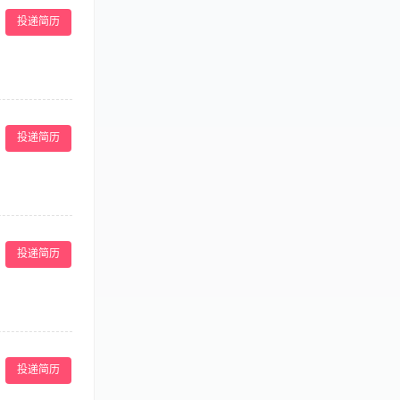
投递简历
医疗常规、医疗
投递简历
责集团专业技术完
知识强。医美行业
投递简历
具有较好的团队
投递简历