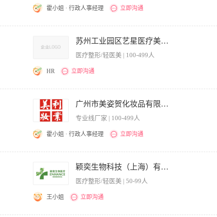
霍小姐 · 行政人事经理
立即沟通
领导力，决策能力，战略管理 工作职责： 1、筹建研究院的科研规划； 2、负责研究
理； 4、负责研究院各项目过程管理和结题，资源调配，成果规划与管理； 5、负责
苏州工业园区艺星医疗美容门诊部有限公司
： 1、有5年以上美容行业运营管理经验； 2、具备良好的沟通能力，能承担公司内外
医疗整形/轻医美 | 100-499人
，熟悉医疗法律法规； 4、有极强的宏观控制能力、组织协调能力和团队建议能力； 
HR
立即沟通
医美机构医疗合规及质量管理，完善诊疗规范、医务流程及风险防控体系，覆盖微整、皮
经营。 2. 政府对接迎检：独立对接卫健委、市场监管局等上级监管部门，负责日常
广州市美姿贺化妆品有限公司
检、整改及复盘工作，熟练掌握医美监管核查标准。 3. 医疗业务管控：统筹机构医
专业线厂家 | 100-499人
全诊疗流程，严格审核高风险医美项目方案，严控医疗安全，规范医疗文书管理，杜
、人员调配、绩效考核与梯队搭建，定期开展医疗合规、诊疗规范、风险应急等专项培训
霍小姐 · 行政人事经理
立即沟通
医疗风险预警机制，常态化开展安全排查，独立处理医美医疗投诉与医患纠纷，高效化解
案、年审工作，联动各部门规范业务流程，平衡医疗安全与客户体验，完成上级交办的各
实公司的经营目标，负责细胞治疗中心经营计划的制定、组织和实施； 3.执行公司推行的
医师资格证，扎实掌握医美各类项目诊疗标准与医疗专业知识。 2. 从业经验：5年以
确保中心安全和高效运营； 4.协助医院门诊制定合理的生物医疗流程、医疗安全保
颖奕生物科技（上海）有限公司
接、官方迎检、合规整改实战经验。 3. 综合能力：具备成熟的团队管理、风险把控
市场合作开发以及市场开发。
备优秀的统筹协调与问题解决能力。 4. 职业素养：工作严谨细致、执行力强，具备
医疗整形/轻医美 | 50-99人
王小姐
立即沟通