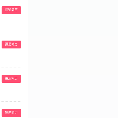
科专业具有系统
皮肤科专业。
投递简历
方案，为顾客提
，提升其院内综
投递简历
量；7、参与讨
学历，临床或外
理经验，形象
院实习情况，做
投递简历
项工作流程，确保
。 2.大专及
投递简历