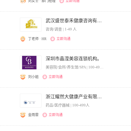
刘女士 · 部门经理
立即沟通
 职位要求： 1、有3年以上美容整形医院管理经验； 2、具备良好的沟通能力，能承
科建设能力，熟悉医疗法律法规； 4、有极强的宏观控制能力、组织协调能力和团队建
武汉盛世泰禾健康咨询有限公司
咨询/调查 | 1-49 人
丁老师 · HR
立即沟通
10年以上的工作经验，能够对商学院学员进行专业的培训。对于美业行业的发展有自
并且带领商学院的发展不断壮大。
深圳市晶滢美容连锁机构。
美容院/会所/养生馆/SPA | 100-499人
刘小姐
立即沟通
，医美/皮肤管理中心门店管理/咨询师工作经验，有2年以上连锁高端品牌美容机构门店管
目; 3、具备独立面诊接待顾客的能力，对皮肤项目及微整形项目熟知 5、语言表达能力
浙江耀然大健康产业有限公司.
日常管理工作; 2、配合公司制定销售计划并辅助门店医护完成销售业绩: 3、协助公司
药品/医疗器械 | 100-499人
公司年度运营规划: 5、完成公司交付的其他工作
金雨霏
立即沟通
的事业心和责任感，团队协作能力强，工作严谨，高效务实。 2.大专及以上学历，有医