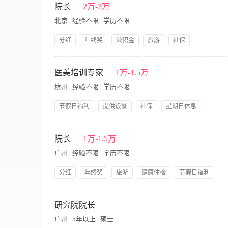
础，熟练使用基本办公软件 3.10年以上同行同岗工作经验，无不良
院长
2万-3万
北京 | 经验不限 | 学历不限
分红
年终奖
公积金
旅游
社保
节假日福利
岗前培训
提供交通费
公司产品福利
【职责内容】 根据医院的总体目标和计划制定医疗工作目标、工
质量考核标准等各项医疗制度; 督促医疗法规、医疗规范的执行,
医美培训专家
1万-1.5万
杭州 | 经验不限 | 学历不限
节假日福利
提供饭餐
社保
星期日休息
提供交通费
带薪年假
公司产品福利
岗前培训
【职责内容】 职责说明： 1、制定公司培训工作规范、流程和培
提供住宿
善、提升。 4、负责对培训老师管理及考核。 5、跟进培训工作
院长
1万-1.5万
五年以上。 2、能够独立创作美容企业需要的技术工作流程，能
广州 | 经验不限 | 学历不限
组织、协调及管理能力。 5、有同职位两年以上的工作经验。
分红
年终奖
旅游
健康体检
节假日福利
社保
带薪年假
公司产品福利
岗前培训
【职责内容】 有相关工作经验，有责任心，团队意识强
提供住宿，孝亲金，其
研究院院长
广州 | 5年以上 | 硕士