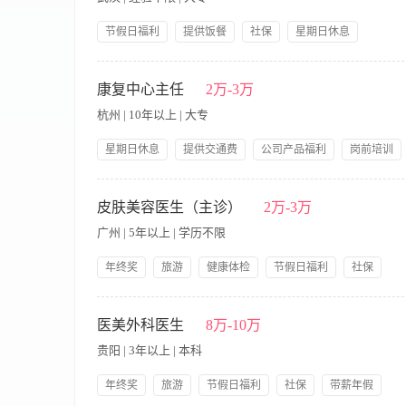
节假日福利
提供饭餐
社保
星期日休息
提供交通费
带薪年假
公司产品福利
双休
【职责内容】 职责说明： 1、负责团队内部医学知识培训； 2
岗前培训
公积金
的专业知识及公司产品知识的宣讲。 职位要求： 1、有医疗基础知
康复中心主任
2万-3万
的演讲能力； 4、有外语基础者优先。
杭州 | 10年以上 | 大专
星期日休息
提供交通费
公司产品福利
岗前培训
带薪年假
【职责内容】 岗位职责： 1.负责管理康复中心项目全面管理。 
保工作的准确性，并不断完善以提高服务质量。 任职要求： 1.
皮肤美容医生（主诊）
2万-3万
及以上学历，有医学/生物学理论基础，熟练使用基本办公软件 3.
广州 | 5年以上 | 学历不限
年终奖
旅游
健康体检
节假日福利
社保
带薪年假
【职责内容】 具备：主诊主治 1、两年以上美容皮肤科临床经
射，激光等各类仪器操作。 任职要求： 1、大专以上学历，具备
医美外科医生
8万-10万
业，熟悉微整形者优先。 4、良好的职业形象及沟通能力，具备良好
贵阳 | 3年以上 | 本科
利发放+不定时下午茶； 3、入职满一年有5天带薪年假，以N+
获； 6、每年递增工龄工资，满一年+300/月、满两年+600/月
年终奖
旅游
节假日福利
社保
带薪年假