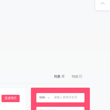
扫码下
扫码关注1
列表
明细
0086
投递简历
中国大陆
0086