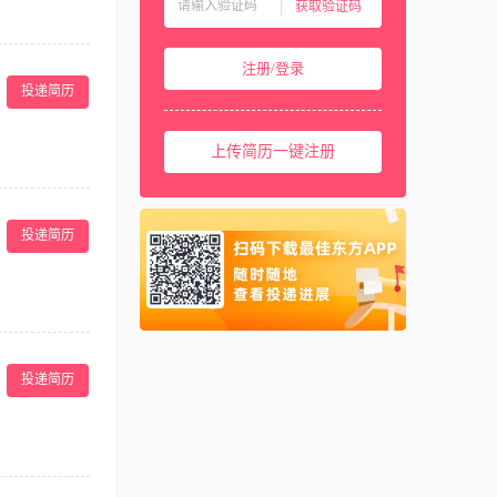
获取验证码
中国香港
00852
担医院内外经营
中国澳门
00853
注册/登录
议能力； 5、
中国台湾
00886
投递简历
美国
001
上传简历一键注册
西班牙
0034
马来西亚
0060
己的想法和见
新加坡
0065
投递简历
泰国
0066
柬埔寨
00855
阿联酋
00971
理工作经验者优
卡塔尔
00974
好，头脑灵活，
投递简历
组织员工参加相关
学/生物学理论基