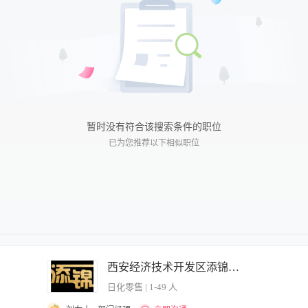
实习
近五天
临时
近一周
近两周
近一月
近二月
暂时没有符合该搜索条件的职位
已为您推荐以下相似职位
西安经济技术开发区添锦化妆品店.
日化零售 | 1-49 人