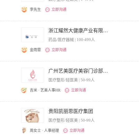
李先生
立即沟通
、负责客户身体健康状况的分析，及各种疾病的分析； 3、负责体检报告的解读； 4、
识和医院临床工作经验，年龄在35-45之间； 2、形象好，亲和力强，沟通表达能力强
浙江耀然大健康产业有限公司.
药品/医疗器械 | 100-499人
金雨霏
立即沟通
2.负责团队培训及带教。 3.负责制定各类公益沙龙活动并组织实施推进。 4.负责制定
优秀的职业素养和道德操守，强烈的事业心和责任感，团队协作能力强，工作严谨，高效务
广州艺美医疗美容门诊部有限责任公司
10年以上同行同岗工作经验，无不良从业记录 4.年龄要求45周岁以下
医疗整形/轻医美 | 50-99人
吉米 · 艺美人事HR
立即沟通
验，具备微整注射或激光医疗设备临床操作经验； 2、能熟练操作各种微整形，线雕，
美容外科主诊职称。 2、两年以上皮肤美容或微整形、激光美容临床工作经验。 3、
贵阳凯丽思医疗集团
的职业操守。 薪资标准：1.5万-3万+（加提成） 公司福利： 1、购买社保+意外险
医疗整形/轻医美 | 50-99人
1方式递增； 4、吃喝玩乐拿礼物的生日会； 5、有竞争力的薪资体系，让你在这里有付
、满三年+900/月 以此递增。 7、公司出资支持不定期团建、旅游，公司氛围超级好；
周女士 · 人事经理
立即沟通