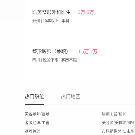
提供饭餐
提供交通费
公司产品福利
岗前培训
岗位职责： 1、负责根据顾客的具体情况，全面完成检查、诊断
星期日休息
供最专业咨询，解除顾客疑虑； 3、负责根据医院要求，认真做
医美整形外科医生
3万-5万
合素质与专业能力； 5、对咨询师，市场部，服务部，护理部进
郑州 | 10年以上 | 本科
论疑难病例； 8、对医疗纠纷（事故）进行前期处理，完成评估
科专业，副主任以上职称； 2、5年以上医学美容临床经验，三年
成熟的团队管理经验，形象好，气质佳，男女不限。
岗位职责： 1.负责整形外科相关项目的临床操作与手术，确保医
进行顾客答疑、方案设计与术后跟进，提升顾客满意度； 4.参与
整形医师（兼职）
1.5万-2万
分享、案例展示、线上互动等，助力机构品牌引流与客户积累； 6
四川 | 经验不限 | 学历不限
书》，执业范围需符合相关要求，具备主诊医师资格者优先； 2.
作经验者优先，或在某一细分项目领域（如眼鼻、胸部、脂肪体雕
极配合咨询与运营工作； 6.有参与医生IP打造、新媒体内容创
职业发展路径及IP打造扶持。 欢迎有志于在医美领域深耕、并
【职责内容】 现新开美容机构需要整外美皮等医师资格证，长期需
热门职位
热门地区
美容导师/督导
培训主管/讲师
客服经理/主管
美容师/美体师/SP
品牌管理
市场销售总监/市场