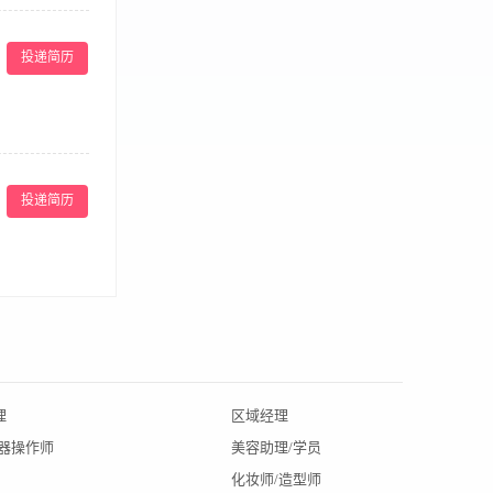
方案，为顾客提
，提升其院内综
投递简历
量；7、参与讨
学历，临床或外
力； 4、具有
3.协助咨询师
不限于专业知识
投递简历
》《医师执业证
轮廓整形等项目操
协作精神，能积
技术支持、清晰的
理
区域经理
北京招聘
仪器操作师
美容助理/学员
辽宁招聘
化妆师/造型师
陕西招聘