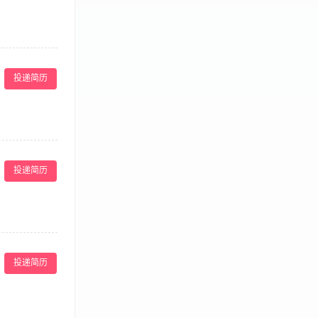
负责各种营销会议
； 3、有一定
投递简历
各项工作流程，确
实。 2.大专
投递简历
抗衰，填充注
熟悉医疗美容行
投递简历
； 2、节假日福
出就会有收