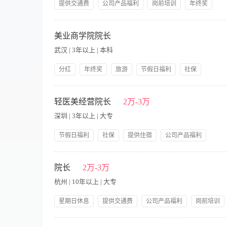
提供交通费
公司产品福利
岗前培训
年终奖
旅游
【职责内容】 职责说明： 负责美容整形医院的所有经营和管理。
和管理的任务； 3、具有较强的组织、协调能力、应变能力和学
美业商学院院长
具有良好的敬业精神和团队精神； 6、副主任医师以上职称。
武汉 | 3年以上 | 本科
分红
年终奖
旅游
节假日福利
社保
带薪年假
提供交通费
公司产品福利
岗前培训
【职责内容】 从事医疗整形美容行业、对于中医正骨按摩整形有
定期培训
解，对于美业领域有很深的沉淀，能够完成商学院的内部建设，
轻医美经营院长
2万-3万
深圳 | 3年以上 | 大专
节假日福利
社保
提供住宿
公司产品福利
岗前培训
带薪年假
不收取任何押金，带薪培训
【职责内容】 岗位要求 1、年龄25-38 周岁，大专以上学历
先 2、了解医美/皮肤科/轻医美行业，熟悉光电仪器及微整形项
院长
2万-3万
处事果断聪颖6具有亲和力和团队精神，有上进心: 1、做好门店
杭州 | 10年以上 | 大专
培训，考核: 4、配合区经理完成品项整合，顾客需求分析，制定
星期日休息
提供交通费
公司产品福利
岗前培训
带薪年假
【职责内容】 任职要求： 1.优秀的职业素养和道德操守，强烈