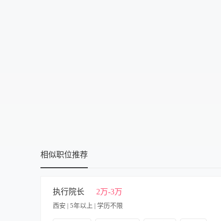
中技
可提供吃
高中
可提供住
大专
食宿面议
本科
硕士
博士
相似职位推荐
执行院长
2万-3万
西安 | 5年以上 | 学历不限