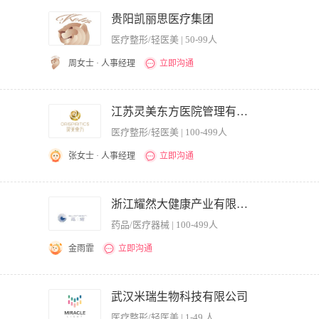
案。 2、皮肤科仪器的操作使用。 3、注射类，线雕等。 任职要求： 1.对美容皮肤
使用配合。 3.针剂注射类，如玻尿酸，胶原蛋白，线雕等。 4.医生资格证，执业证，
贵阳凯丽思医疗集团
医疗整形/轻医美 | 50-99人
周女士 · 人事经理
立即沟通
、治疗与服务工作； 2、负责根据顾客需求和特质，向顾客提供专业性建议和无创手术
好病案等医疗文书记录；督促、检查、审定医疗文书； 4、指导、培训、监督各级员工
江苏灵美东方医院管理有限公司
行专业技术指导； 6、执行各项规章制度和技术操作规程，确保医疗安全，提高医疗质
医疗整形/轻医美 | 100-499人
并提出专家处理建议；9、完成上级领导交办的其他工作。 任职资格： 1、本科及以上
上无创微创美容经验。 3、具有良好的语言表达和沟通能力； 4、具有成熟的团队管
张女士 · 人事经理
立即沟通
责前期客诉处理 2.配合医院各科室完善落实并执行卫生部门的相关医疗政策，并结合本
.熟悉本地区卫生局相关行业政策 3.具备较强的沟通能力及应变能力
浙江耀然大健康产业有限公司.
药品/医疗器械 | 100-499人
金雨霏
立即沟通
.负责团队培训及带教。 3.负责制定各类公益沙龙活动并组织实施推进。 4.负责制定各
秀的职业素养和道德操守，强烈的事业心和责任感，团队协作能力强，工作严谨，高效务实
武汉米瑞生物科技有限公司
0年以上同行同岗工作经验，无不良从业记录 4.年龄要求45周岁以下
医疗整形/轻医美 | 1-49 人