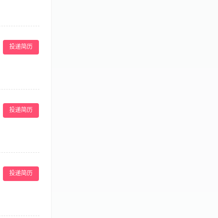
院的运营管理；
生物医药类项目
投递简历
经营和管理的任
5、具有良好的
肤全品类项目，常
报备、政策落
投递简历
务日常工作，规
绝医疗事故与合
，提升团队专业
矛盾，降低机构
项医务专项工
各项制度，接受
上医美医务同岗位
障措施，确保治
、纠纷处理能
投递简历
良好的职业操