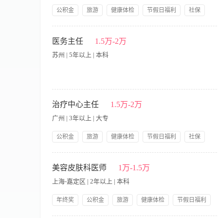
公积金
旅游
健康体检
节假日福利
社保
带薪年假
公司产品福利
岗前培训
大小周休息
【职责内容】 技能要求： 合伙人，事业部管理，业务流程管理，
3、负责收集化妆品及医学方面的研究信息，负责各种科研项目管
医务主任
1.5万-2万
经费管理； 6、负责研究院干细胞项目的建设和维护。 职位要求
苏州 | 5年以上 | 本科
务； 3、具有较强的组织、协调能力、应变能力和学科建设能力
敬业精神和团队精神； 6、有博士或教授或以上职称。
本岗位单休，介意勿投！ 岗位职责 1. 合规体系管理：负责
态化排查医疗、药品、器械、病历等合规风险，保障机构合法合规
治疗中心主任
1.5万-2万
地、资料报送，统筹各类例行检查、飞行检查、专项督查的全程迎
广州 | 3年以上 | 大专
范术前评估、术中监督、术后随访、病历归档、耗材器械管理等
规问题。 4. 团队统筹管理：负责医护、医务团队的日常管理
公积金
旅游
健康体检
节假日福利
社保
度与合规意识，规范团队工作秩序。 5. 风险纠纷处理：建立
带薪年假
公司产品福利
岗前培训
大小周休息
经营及品牌风险。 6. 其他工作：负责机构及医护人员资质备
【职责内容】 1.全面负责细胞治疗中心的运营和管理； 2.落
作。 任职要求 1. 专业资质：临床医学专业背景，持有有效执业
公司的考核和监督，组织实施对所在治疗中心员工的考核和监督，
美容皮肤科医师
1万-1.5万
工作经验，熟悉医美机构全套医务运营流程，具备丰富的卫健委对
疗质量符合要求； 5.负责细胞治疗中心的客户关系维护、现有
力，熟悉医美行业监管政策及法律法规，原则性强、责任心强，具
上海-嘉定区 | 2年以上 | 本科
守，能独立统筹机构医务全盘工作。
年终奖
公积金
旅游
健康体检
节假日福利
社保
带薪年假
提供饭餐
公司产品福利