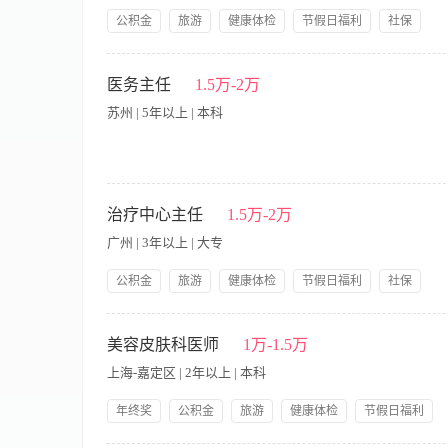
公积金
旅游
健康体检
节假日福利
社保
带薪年假
公司产品福利
岗前培训
大小周休息
【职责内容】 技能要求： 合伙人，事业部管理，业务流程管理，
3、负责收集化妆品及医学方面的研究信息，负责各种科研项目管
医务主任
1.5万-2万
经费管理； 6、负责研究院干细胞项目的建设和维护。 职位要求
苏州 | 5年以上 | 本科
务； 3、具有较强的组织、协调能力、应变能力和学科建设能力
敬业精神和团队精神； 6、有博士或教授或以上职称。
本岗位单休，介意勿投！ 岗位职责 1. 合规体系管理：负责
态化排查医疗、药品、器械、病历等合规风险，保障机构合法合规
治疗中心主任
1.5万-2万
地、资料报送，统筹各类例行检查、飞行检查、专项督查的全程迎
广州 | 3年以上 | 大专
范术前评估、术中监督、术后随访、病历归档、耗材器械管理等
规问题。 4. 团队统筹管理：负责医护、医务团队的日常管理
公积金
旅游
健康体检
节假日福利
社保
度与合规意识，规范团队工作秩序。 5. 风险纠纷处理：建立
带薪年假
公司产品福利
岗前培训
大小周休息
经营及品牌风险。 6. 其他工作：负责机构及医护人员资质备
【职责内容】 1.全面负责细胞治疗中心的运营和管理； 2.落
作。 任职要求 1. 专业资质：临床医学专业背景，持有有效执业
公司的考核和监督，组织实施对所在治疗中心员工的考核和监督，
美容皮肤科医师
1万-1.5万
工作经验，熟悉医美机构全套医务运营流程，具备丰富的卫健委对
疗质量符合要求； 5.负责细胞治疗中心的客户关系维护、现有
力，熟悉医美行业监管政策及法律法规，原则性强、责任心强，具
上海-嘉定区 | 2年以上 | 本科
守，能独立统筹机构医务全盘工作。
年终奖
公积金
旅游
健康体检
节假日福利
社保
带薪年假
提供饭餐
公司产品福利