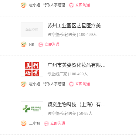
霍小姐 · 行政人事经理
立即沟通
领导力，决策能力，战略管理 工作职责： 1、筹建研究院的科研规划； 2、负责研究
理； 4、负责研究院各项目过程管理和结题，资源调配，成果规划与管理； 5、负责
苏州工业园区艺星医疗美容门诊部有限公司
： 1、有5年以上美容行业运营管理经验； 2、具备良好的沟通能力，能承担公司内外
医疗整形/轻医美 | 100-499人
，熟悉医疗法律法规； 4、有极强的宏观控制能力、组织协调能力和团队建议能力； 
HR
立即沟通
医美机构医疗合规及质量管理，完善诊疗规范、医务流程及风险防控体系，覆盖微整、皮
经营。 2. 政府对接迎检：独立对接卫健委、市场监管局等上级监管部门，负责日常
广州市美姿贺化妆品有限公司
检、整改及复盘工作，熟练掌握医美监管核查标准。 3. 医疗业务管控：统筹机构医
专业线厂家 | 100-499人
全诊疗流程，严格审核高风险医美项目方案，严控医疗安全，规范医疗文书管理，杜
、人员调配、绩效考核与梯队搭建，定期开展医疗合规、诊疗规范、风险应急等专项培训
霍小姐 · 行政人事经理
立即沟通
医疗风险预警机制，常态化开展安全排查，独立处理医美医疗投诉与医患纠纷，高效化解
案、年审工作，联动各部门规范业务流程，平衡医疗安全与客户体验，完成上级交办的各
实公司的经营目标，负责细胞治疗中心经营计划的制定、组织和实施； 3.执行公司推行的
医师资格证，扎实掌握医美各类项目诊疗标准与医疗专业知识。 2. 从业经验：5年以
确保中心安全和高效运营； 4.协助医院门诊制定合理的生物医疗流程、医疗安全保
颖奕生物科技（上海）有限公司
接、官方迎检、合规整改实战经验。 3. 综合能力：具备成熟的团队管理、风险把控
市场合作开发以及市场开发。
备优秀的统筹协调与问题解决能力。 4. 职业素养：工作严谨细致、执行力强，具备
医疗整形/轻医美 | 50-99人
王小姐
立即沟通