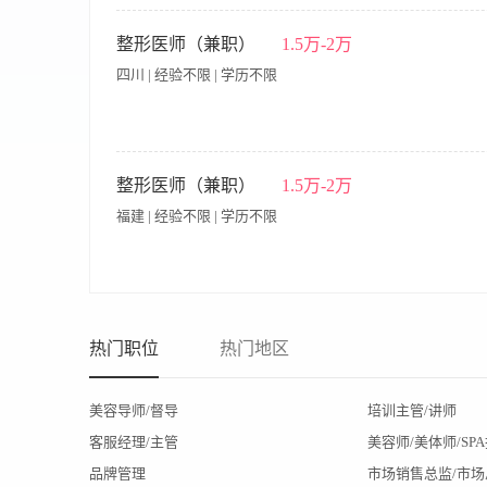
提供饭餐
提供交通费
公司产品福利
岗前培训
岗位职责： 1、负责根据顾客的具体情况，全面完成检查、诊断
星期日休息
供最专业咨询，解除顾客疑虑； 3、负责根据医院要求，认真做
整形医师（兼职）
1.5万-2万
合素质与专业能力； 5、对咨询师，市场部，服务部，护理部进
四川 | 经验不限 | 学历不限
论疑难病例； 8、对医疗纠纷（事故）进行前期处理，完成评估
科专业，副主任以上职称； 2、5年以上医学美容临床经验，三年
成熟的团队管理经验，形象好，气质佳，男女不限。
【职责内容】 现新开美容机构需要整外美皮等医师资格证，长期需
整形医师（兼职）
1.5万-2万
福建 | 经验不限 | 学历不限
【职责内容】 现新开美容机构需要整外美皮等医师资格证，长期需
热门职位
热门地区
美容导师/督导
培训主管/讲师
客服经理/主管
美容师/美体师/SP
品牌管理
市场销售总监/市场