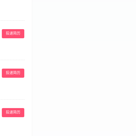
负责各种营销会议
； 3、有一定
投递简历
抗衰，填充注
熟悉医疗美容行
投递简历
； 2、节假日福
出就会有收
各项工作流程，确
实。 2.大专
投递简历