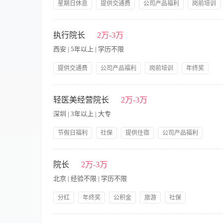
星期日休息
提供交通费
公司产品福利
岗前培训
带薪年假
【职责内容】 任职要求： 1.优秀的职业素养和道德操守，强烈
础，熟练使用基本办公软件 3.10年以上同行同岗工作经验，无不良
执行院长
2万-3万
西安 | 5年以上 | 学历不限
提供交通费
公司产品福利
岗前培训
年终奖
旅游
【职责内容】 职责说明： 负责美容整形医院的所有经营和管理。
和管理的任务； 3、具有较强的组织、协调能力、应变能力和学
轻医美经营院长
2万-3万
具有良好的敬业精神和团队精神； 6、副主任医师以上职称。
深圳 | 3年以上 | 大专
节假日福利
社保
提供住宿
公司产品福利
岗前培训
带薪年假
不收取任何押金，带薪培训
【职责内容】 岗位要求 1、年龄25-38 周岁，大专以上学历
先 2、了解医美/皮肤科/轻医美行业，熟悉光电仪器及微整形项
院长
2万-3万
处事果断聪颖6具有亲和力和团队精神，有上进心: 1、做好门店
北京 | 经验不限 | 学历不限
培训，考核: 4、配合区经理完成品项整合，顾客需求分析，制定
分红
年终奖
公积金
旅游
社保
节假日福利
岗前培训
提供交通费
公司产品福利
【职责内容】 根据医院的总体目标和计划制定医疗工作目标、工