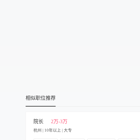
中技
可提供吃
高中
可提供住
大专
食宿面议
本科
硕士
博士
相似职位推荐
院长
2万-3万
杭州 | 10年以上 | 大专