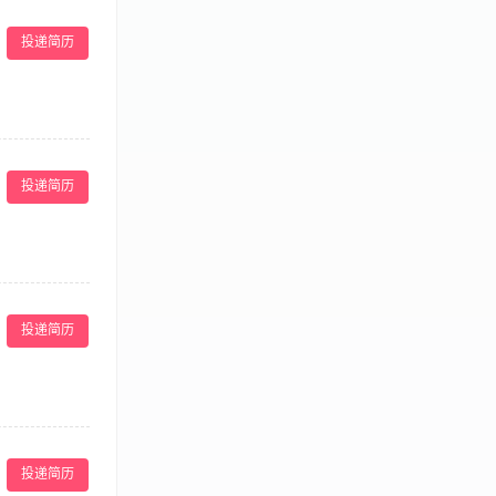
科专业具有系统
皮肤科专业。
投递简历
方案，为顾客提
，提升其院内综
投递简历
量；7、参与讨
学历，临床或外
理经验，形象
院实习情况，做
投递简历
项工作流程，确保
。 2.大专及
投递简历