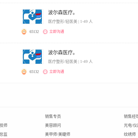
、治疗与服务工作； 2、负责根据顾客需求和特质，向顾客提供专业性建议和无创手术
好病案等医疗文书记录；督促、检查、审定医疗文书； 4、指导、培训、监督各级员工
波尔森医疗。
行专业技术指导； 6、执行各项规章制度和技术操作规程，确保医疗安全，提高医疗质
医疗整形/轻医美 | 1-49 人
并提出专家处理建议；9、完成上级领导交办的其他工作。 任职资格： 1、本科及以上
以上无创美容经验，擅长微创、注射等综合型医生。 3、具有良好的语言表达和沟通能
65132
立即沟通
要稳定收入，无需坐班，年结一次付清，有意加v******
波尔森医疗。
医疗整形/轻医美 | 1-49 人
65132
立即沟通
要稳定收入，无需坐班，年结一次付清，有意加v******
销售专员
销售经
A技师
美容顾问
光电/
总监
美甲师/美睫师
纹绣师