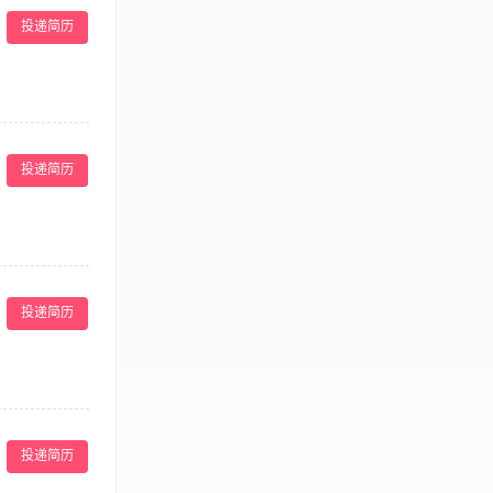
投递简历
责集团专业技术完
知识强。医美行业
投递简历
具有较好的团队
投递简历
己的想法和见
投递简历