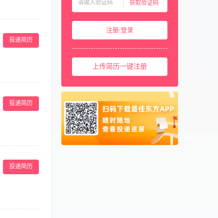
获取验证码
中国香港
00852
学/生物学理论基
中国澳门
00853
注册/登录
中国台湾
00886
投递简历
美国
001
上传简历一键注册
西班牙
0034
马来西亚
0060
担医院内外经营
议能力； 5、
新加坡
0065
投递简历
泰国
0066
柬埔寨
00855
阿联酋
00971
理工作经验者优
卡塔尔
00974
好，头脑灵活，
投递简历
组织员工参加相关
医疗常规、医疗