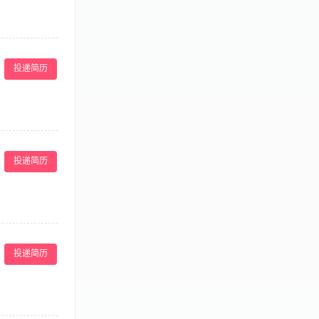
院的运营管理；
生物医药类项目
投递简历
经营和管理的任
5、具有良好的
肤全品类项目，常
报备、政策落
投递简历
务日常工作，规
绝医疗事故与合
，提升团队专业
矛盾，降低机构
项医务专项工
各项制度，接受
上医美医务同岗位
障措施，确保治
、纠纷处理能
投递简历
良好的职业操