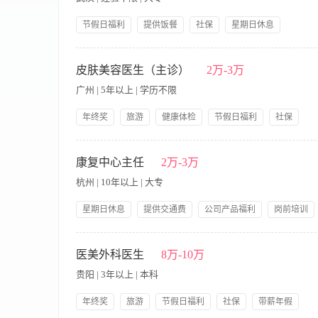
节假日福利
提供饭餐
社保
星期日休息
提供交通费
带薪年假
公司产品福利
双休
【职责内容】 职责说明： 1、负责团队内部医学知识培训； 2
岗前培训
公积金
的专业知识及公司产品知识的宣讲。 职位要求： 1、有医疗基础知
皮肤美容医生（主诊）
2万-3万
的演讲能力； 4、有外语基础者优先。
广州 | 5年以上 | 学历不限
年终奖
旅游
健康体检
节假日福利
社保
带薪年假
【职责内容】 具备：主诊主治 1、两年以上美容皮肤科临床经
射，激光等各类仪器操作。 任职要求： 1、大专以上学历，具备
康复中心主任
2万-3万
业，熟悉微整形者优先。 4、良好的职业形象及沟通能力，具备良好
杭州 | 10年以上 | 大专
利发放+不定时下午茶； 3、入职满一年有5天带薪年假，以N+
获； 6、每年递增工龄工资，满一年+300/月、满两年+600/月
星期日休息
提供交通费
公司产品福利
岗前培训
带薪年假
【职责内容】 岗位职责： 1.负责管理康复中心项目全面管理。 
保工作的准确性，并不断完善以提高服务质量。 任职要求： 1.
医美外科医生
8万-10万
及以上学历，有医学/生物学理论基础，熟练使用基本办公软件 3.
贵阳 | 3年以上 | 本科
年终奖
旅游
节假日福利
社保
带薪年假