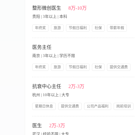
【职责内容】 职位描述： 1、面诊顾客，为顾客提供优质的解决方
岗前培训
班车接送
知识体系。 2.皮肤科仪器的操作熟练，产品的作用与仪器灵活的
整形微创医生
8万-10万
贵阳 | 3年以上 | 本科
年终奖
旅游
节假日福利
社保
带薪年假
提供饭餐
提供交通费
公司产品福利
岗前培训
岗位职责： 1、负责根据顾客的具体情况，全面完成检查、诊断
星期日休息
供最专业咨询，解除顾客疑虑； 3、负责根据医院要求，认真做
医务主任
合素质与专业能力； 5、对咨询师，市场部，服务部，护理部进
南京 | 3年以上 | 学历不限
论疑难病例； 8、对医疗纠纷（事故）进行前期处理，完成评估
科专业，主治以上职称； 2、5年以上医学美容临床经验，三年以
年终奖
旅游
节假日福利
社保
提供交通费
好，气质佳，男女不限。
公司产品福利
岗前培训
提供住宿
【职责内容】 岗位职责： 1.配合市场做好顾客的把控工作，负
好相关医疗流程梳理 任职资格： 1.具备本行业相关工作经验 2
抗衰中心主任
2万-3万
杭州 | 10年以上 | 大专
星期日休息
提供交通费
公司产品福利
岗前培训
带薪年假
【职责内容】 岗位职责： 1.负责管理抗衰老项目全面管理。 2
工作的准确性，并不断完善以提高服务质量。 任职要求： 1.优
医生
2万-3万
以上学历，有医学/生物学理论基础，熟练使用基本办公软件 3.1
武汉 | 经验不限 | 大专