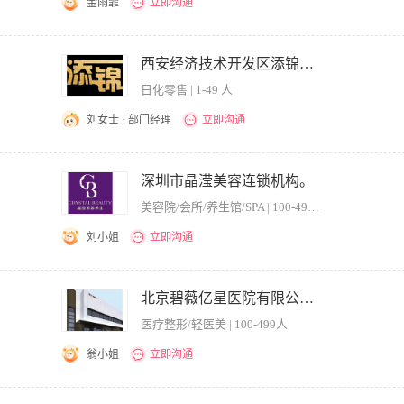
金雨霏
立即沟通
的事业心和责任感，团队协作能力强，工作严谨，高效务实。 2.大专及以上学历，有医
从业记录 4.年龄要求45周岁以下
西安经济技术开发区添锦化妆品店.
日化零售 | 1-49 人
刘女士 · 部门经理
立即沟通
 职位要求： 1、有3年以上美容整形医院管理经验； 2、具备良好的沟通能力，能承
科建设能力，熟悉医疗法律法规； 4、有极强的宏观控制能力、组织协调能力和团队建
深圳市晶滢美容连锁机构。
美容院/会所/养生馆/SPA | 100-499人
刘小姐
立即沟通
，医美/皮肤管理中心门店管理/咨询师工作经验，有2年以上连锁高端品牌美容机构门店管
目; 3、具备独立面诊接待顾客的能力，对皮肤项目及微整形项目熟知 5、语言表达能力
北京碧薇亿星医院有限公司。
日常管理工作; 2、配合公司制定销售计划并辅助门店医护完成销售业绩: 3、协助公司
医疗整形/轻医美 | 100-499人
公司年度运营规划: 5、完成公司交付的其他工作
翁小姐
立即沟通
作计划以及落实措施,并定期回顾总结; 制订医疗工作制度、医疗技术操作规范、疾病