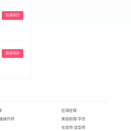
方案，为顾客提
，提升其院内综
投递简历
量；7、参与讨
学历，临床或外
力； 4、具有
投递简历
理
区域经理
北京招聘
仪器操作师
美容助理/学员
辽宁招聘
化妆师/造型师
陕西招聘