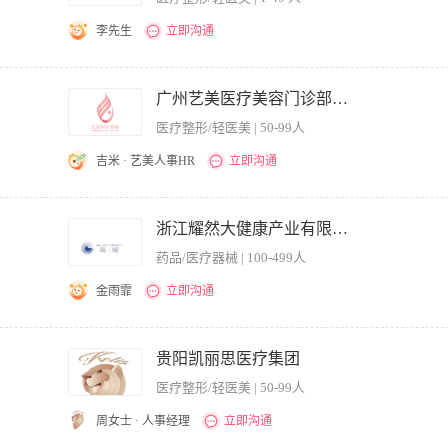
李先生
立即沟通
、负责客户身体健康状况的分析，及各种疾病的分析； 3、负责体检报告的解读； 4、
识和医院临床工作经验，年龄在35-45之间； 2、形象好，亲和力强，沟通表达能力强
广州艺美医疗美容门诊部有限责任公司
医疗整形/轻医美 | 50-99人
吉米 · 艺美人事HR
立即沟通
验，具备微整注射或激光医疗设备临床操作经验； 2、能熟练操作各种微整形，线雕，
美容外科主诊职称。 2、两年以上皮肤美容或微整形、激光美容临床工作经验。 3、
浙江耀然大健康产业有限公司.
的职业操守。 薪资标准：1.5万-3万+（加提成） 公司福利： 1、购买社保+意外险
药品/医疗器械 | 100-499人
1方式递增； 4、吃喝玩乐拿礼物的生日会； 5、有竞争力的薪资体系，让你在这里有付
、满三年+900/月 以此递增。 7、公司出资支持不定期团建、旅游，公司氛围超级好；
金雨霏
立即沟通
2.负责团队培训及带教。 3.负责制定各类公益沙龙活动并组织实施推进。 4.负责制定
优秀的职业素养和道德操守，强烈的事业心和责任感，团队协作能力强，工作严谨，高效务
贵阳凯丽思医疗集团
10年以上同行同岗工作经验，无不良从业记录 4.年龄要求45周岁以下
医疗整形/轻医美 | 50-99人
周女士 · 人事经理
立即沟通