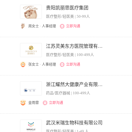
案。 2、皮肤科仪器的操作使用。 3、注射类，线雕等。 任职要求： 1.对美容皮肤
使用配合。 3.针剂注射类，如玻尿酸，胶原蛋白，线雕等。 4.医生资格证，执业证，
贵阳凯丽思医疗集团
医疗整形/轻医美 | 50-99人
周女士 · 人事经理
立即沟通
、治疗与服务工作； 2、负责根据顾客需求和特质，向顾客提供专业性建议和无创手术
好病案等医疗文书记录；督促、检查、审定医疗文书； 4、指导、培训、监督各级员工
江苏灵美东方医院管理有限公司
行专业技术指导； 6、执行各项规章制度和技术操作规程，确保医疗安全，提高医疗质
医疗整形/轻医美 | 100-499人
并提出专家处理建议；9、完成上级领导交办的其他工作。 任职资格： 1、本科及以上
上无创微创美容经验。 3、具有良好的语言表达和沟通能力； 4、具有成熟的团队管
张女士 · 人事经理
立即沟通
责前期客诉处理 2.配合医院各科室完善落实并执行卫生部门的相关医疗政策，并结合本
.熟悉本地区卫生局相关行业政策 3.具备较强的沟通能力及应变能力
浙江耀然大健康产业有限公司.
药品/医疗器械 | 100-499人
金雨霏
立即沟通
.负责团队培训及带教。 3.负责制定各类公益沙龙活动并组织实施推进。 4.负责制定各
秀的职业素养和道德操守，强烈的事业心和责任感，团队协作能力强，工作严谨，高效务实
武汉米瑞生物科技有限公司
0年以上同行同岗工作经验，无不良从业记录 4.年龄要求45周岁以下
医疗整形/轻医美 | 1-49 人