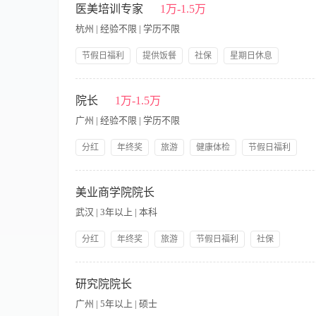
质量考核标准等各项医疗制度; 督促医疗法规、医疗规范的执行,
医美培训专家
1万-1.5万
杭州 | 经验不限 | 学历不限
节假日福利
提供饭餐
社保
星期日休息
提供交通费
带薪年假
公司产品福利
岗前培训
【职责内容】 职责说明： 1、制定公司培训工作规范、流程和培
提供住宿
善、提升。 4、负责对培训老师管理及考核。 5、跟进培训工作
院长
1万-1.5万
五年以上。 2、能够独立创作美容企业需要的技术工作流程，能
广州 | 经验不限 | 学历不限
组织、协调及管理能力。 5、有同职位两年以上的工作经验。
分红
年终奖
旅游
健康体检
节假日福利
社保
带薪年假
公司产品福利
岗前培训
【职责内容】 有相关工作经验，有责任心，团队意识强
提供住宿，孝亲金，其
美业商学院院长
武汉 | 3年以上 | 本科
分红
年终奖
旅游
节假日福利
社保
带薪年假
提供交通费
公司产品福利
岗前培训
【职责内容】 从事医疗整形美容行业、对于中医正骨按摩整形有
定期培训
解，对于美业领域有很深的沉淀，能够完成商学院的内部建设，
研究院院长
广州 | 5年以上 | 硕士