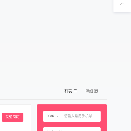
扫码下
扫码关注1
列表
明细
0086
投递简历
中国大陆
0086