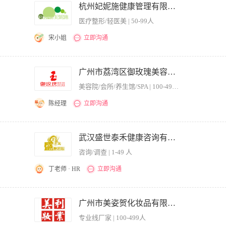
监督医疗工作的开展; 负责组织临床
杭州妃妮施健康管理有限公司
医疗整形/轻医美 | 50-99人
宋小姐
立即沟通
训方案。 2、开发医美相关培训课程，编制培训课件和建立企业培训资料库。 3、负
效果对培训工作进行改进。 职位要求： 1、要求精通医学美容知识，行业趋势，专业
广州市荔湾区御玫瑰美容中心
够独立编写培训及授课教案。3、热爱美容，形象佳，有丰富的授课及培训经验。 4、
美容院/会所/养生馆/SPA | 100-499人
陈经理
立即沟通
武汉盛世泰禾健康咨询有限公司
咨询/调查 | 1-49 人
丁老师 · HR
立即沟通
10年以上的工作经验，能够对商学院学员进行专业的培训。对于美业行业的发展有自
并且带领商学院的发展不断壮大。
广州市美姿贺化妆品有限公司
专业线厂家 | 100-499人