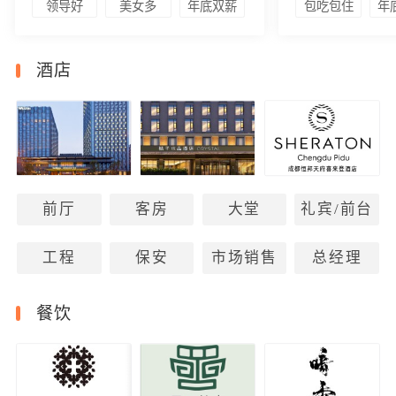
领导好
美女多
年底双薪
包吃包住
年
酒店
前厅
客房
大堂
礼宾/前台
工程
保安
市场销售
总经理
餐饮