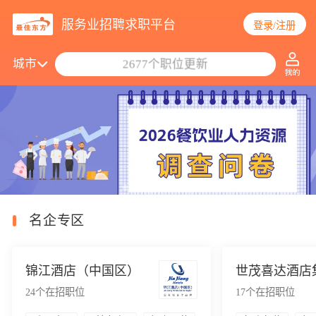
服务业招聘求职平台
登录/注册
搜索职位/公司
城市
2677个职位更新
名企专区
锦江酒店（中国区）
世茂喜达酒店
24
个在招职位
17
个在招职位