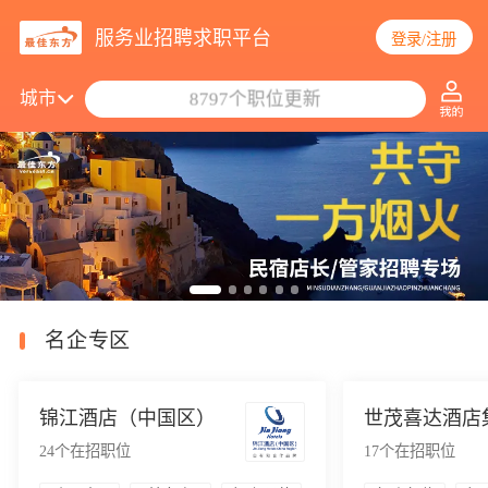
服务业招聘求职平台
登录/注册
搜索职位/公司
城市
8797个职位更新
名企专区
锦江酒店（中国区）
世茂喜达酒店
24
个在招职位
17
个在招职位