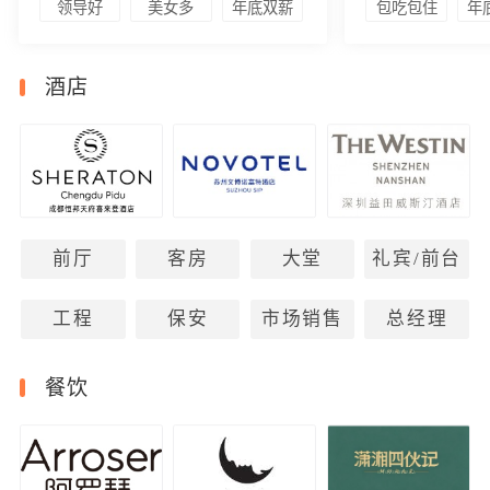
领导好
美女多
年底双薪
包吃包住
年
酒店
前厅
客房
大堂
礼宾/前台
工程
保安
市场销售
总经理
餐饮