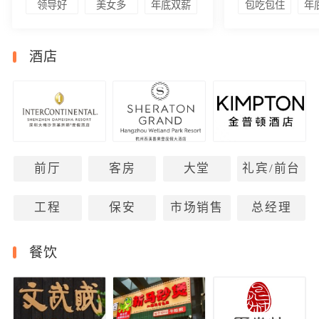
领导好
美女多
年底双薪
包吃包住
年
酒店
前厅
客房
大堂
礼宾/前台
工程
保安
市场销售
总经理
餐饮