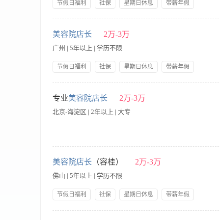
节假日福利
社保
星期日休息
带薪年假
曼妮健康管理有限公司招聘啦！招聘啦！ 这么好的工作只有爱你
公司产品福利
双休
岗前培训
为你的能力将免费提升！ 只要你有梦想、积极向上、正能量满满！
职责说明： 1、解释本会所的服务意识，培育店员的敬业精神，
努力工作的10000以上 当事业来做的30000以上 应聘的职
3、分析顾客的意见，解释服务目标及标准，与其他员工共同制定
美容院店长
2万-3万
调理师-健康顾问-经理-储备店长-店长-区域经理-事业合伙人 福
势，制定对策。 5、订立公正、合理、有效的奖罚制度，协调店
广州 | 5年以上 | 学历不限
产品为顾客服务，确保产品效果良好，质量稳定，物有所值。 8
士健康养生连锁，希望你是对男生养生新项目有浓厚兴趣的朋友） 
节假日福利
社保
星期日休息
带薪年假
备美容师高级劳动资格认证或相当于高级美容师资格； 3、认真
公司产品福利
双休
岗前培训
好的业务能力、营销能力、指导能力及协调能力； 6、有美容院
【职责内容】 1、解释本会所的服务意识，培育店员的敬业精神
成)，
3、分析顾客的意见，解释服务目标及标准，与其他员工共同制定
专业
美容院店长
2万-3万
势，制定对策。 5、订立公正、合理、有效的奖罚制度，协调店
北京-海淀区 | 2年以上 | 大专
产品为顾客服务，确保产品效果良好，质量稳定，物有所值。 8、
质良好，具有管理魄力及亲和力； 2、具备美容师高级劳动资格
悉美容业的经营与运作模式； 5、具有良好的业务能力、营销能
你以后有想做老板的想法，那么请你联系我们吧！
1. 全面负责门店日常运营管理，制定并达成月度/季度业绩目标；
程，提升客户复购率与满意度； 4. 把控门店成本与库存，配合总
美容院店长
（容桂）
2万-3万
先； 2. 具备较强的业绩目标感，能带领团队完成销售指标； 3
佛山 | 5年以上 | 学历不限
+年度旅游+年度分红
节假日福利
社保
星期日休息
带薪年假
公司产品福利
双休
岗前培训
【职责内容】 职责说明： 1、解释本会所的服务意识，培育店