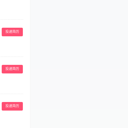
容知识，销售能
作压力。 4、
1、26-40
、抗压力、团队
投递简历
投递简历
提升店员的技术和
和市场竞争动
投递简历
的正常营运。
官端正，形象大
好的业务能力、营