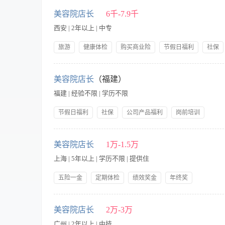
中技
可提供吃
美容院店长
6千-7.9千
西安 | 2年以上 | 中专
高中
可提供住
大专
食宿面议
旅游
健康体检
购买商业险
节假日福利
社保
提供交通费
公司产品福利
岗前培训
本科
【职责内容】 职责说明： 1、解释本美容院的服务意识，培育
星期日休息提供住宿
术和销售能力。 3、分析顾客的意见，解释服务目标及标准，与
美容院店长
（福建）
硕士
态，并分析形势，制定对策。 5、订立公正、合理、有效的奖罚
福建 | 经验不限 | 学历不限
7、选择优质的产品为顾客服务，确保产品效果良好，质量稳定，物有
博士
正，形象大方，气质良好，具有管理魄力及亲和力； 2、具备美
节假日福利
社保
公司产品福利
岗前培训
定的职业技能，熟悉美容业的经营与运作模式； 5、具有良好的
星期日休息提供住宿
【职责内容】 是否出差：无需出差 职位职责： 1、全面负责店
服务意识，培育店员的敬业精神，合理使用人才； 4、订立公正,
美容院店长
1万-1.5万
验。 2.2年或以上店铺管理工作经验。 3.丰富的团队管理的能
上海 | 5年以上 | 学历不限 | 提供住
157号.（松城土地所对面） 招聘热线：18559370115
五险一金
定期体检
绩效奖金
年终奖
岗位津贴
节假日加班费
提供员工宿舍
带薪年假
岗位职责： 1、全面负责美容店的日常运营工作，包括员工管理
带薪病假
团建聚餐
3、监督店面环境卫生、产品陈列及库存管理工作，确保顾客在舒
美容院店长
2万-3万
业技能。 5、 定期组织内部培训，包括产品知识、销售技巧、
广州 | 2年以上 | 中技