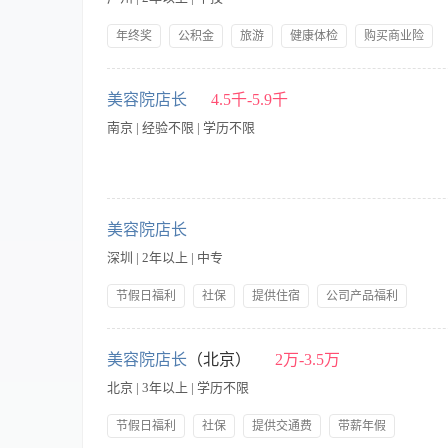
断优化服务流程与项目。 7、组织策划各类促销活动与客户回馈活
力强 2、有较强的规划、执行能力和沟通、协作能力；具有较强
年终奖
公积金
旅游
健康体检
购买商业险
具备良好的职业素养与团队合作精神，能够以身作则，激励员工
节假日福利
社保
带薪年假
双休
提供饭餐
【职责内容】 1、带领团队完成所负责美容院的年度目标。 2、负责
公司产品福利
岗前培训
岁，热爱工作、有奋斗精神、三观正。 2、2年以上大型美容连
美容院店长
4.5千-5.9千
领导力、客户洞察力强。
南京 | 经验不限 | 学历不限
【职责内容】 会对各种品相做一个搭建，整个店的运营布局，员
美容院店长
深圳 | 2年以上 | 中专
节假日福利
社保
提供住宿
公司产品福利
岗前培训
带薪年假
不收取任何押金，带薪培训
【职责内容】 岗位职责： 1. 解释本美容的服务意识，培育店
销售能力。 3. 分析顾客的意见，解释服务目标及标准，与其他
美容院店长
（北京）
2万-3.5万
态，并分析形势，制定对策。 5. 订立公正、合理、有效的奖罚
北京 | 3年以上 | 学历不限
7. 选择优质的产品为顾客服务，确保产品效果良好，质量稳定，物有
方，气质良好，具有管理魅力和亲和力； 2. 认真负责、诚心敬业
节假日福利
社保
提供交通费
带薪年假
销能力、指导能力及协调协调能力； 5. 有美容院管理经验优先