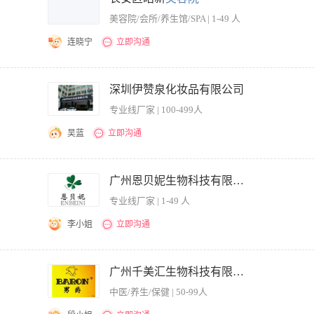
充满活力的团队发挥您的才能和优势，欢迎投递简历!
美容院/会所/养生馆/SPA | 1-49 人
连晓宁
立即沟通
深圳伊赞泉化妆品有限公司
专业线厂家 | 100-499人
吴蓝
立即沟通
面现场管理，召开总结会等 3、激励团队，辅导人员成长及新人培训 4、完成商品的来
存货，促销品，赠品试用装等管理，保证店铺安全库存 6、负责做好货品销售记录、盘
广州恩贝妮生物科技有限公司
 7、协助销售，达成店面及个人业绩 8、接受主动邀约模式，主动邀约客户，达成销
专业线厂家 | 1-49 人
业务奖金、产品福利等 二、任职要求： 1． 具有3年以上的销售经验，1到2年店面管理经验
m之间， 4． 学历：高中及以上学历（原件且真实） 5． 气质稳重，性格外向 6． 肤质清淨 
李小姐
立即沟通
业经验优先。
店员的敬业精神，合理使用人才。 2、制定工作计划，分工明确，协助店员达成目标以
其他员工共同制定改善服务的方法，以身作则，执行服务承诺 4、定期了解客源拓展情
广州千美汇生物科技有限公司
制度，协调店员之间的关系，维护良好的纪律。 6、督导日常工作，保证美容院各环节
中医/养生/保健 | 50-99人
物有所值。 8、定期培训员工，以提高服务素质。 职位要求： 1、认真负责、诚心敬
 3、具有良好的业务能力、营销能力、指导能力及协调能力； 4、有美容院管理经验者