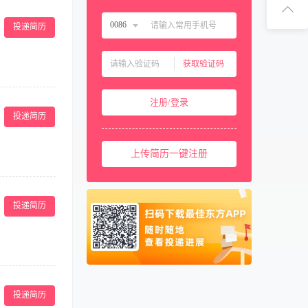
扫码下
0086
投递简历
扫码关注1
中国大陆
0086
获取验证码
中国香港
00852
及提升店员的技
中国澳门
00853
注册/登录
况和市场竞争动
中国台湾
00886
投递简历
的正常营运。
8岁，五官端
美国
001
； 4、具有一
上传简历一键注册
西班牙
0034
马来西亚
0060
解释本美容院的
或以上的工作经
新加坡
0065
投递简历
路南阳新村地区
泰国
0066
柬埔寨
00855
阿联酋
00971
年度销售目标。
卡塔尔
00974
体服务水平与专
投递简历
集客户反馈，不