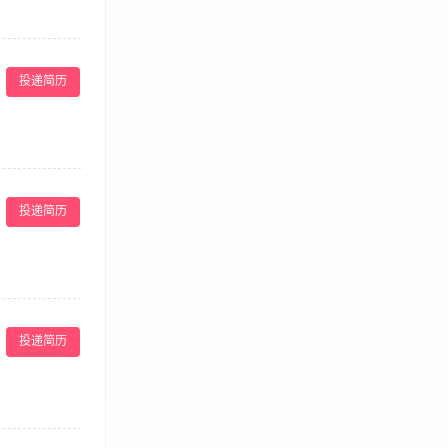
乎你的学历，因
的5000以上
和销售能力。
空间：美容养生
态，并分析形
投递简历
7、选择优质的
男爵是做专业男
和力； 2、具
； 5、具有良
(底薪+提
术和销售能力。
态，并分析形
投递简历
7、选择优质的
，形象大方，气
的职业技能，熟
的管理者，如果
系，优化服务流
品牌店长经验优
投递简历
利+员工内购价
提升店员的技术