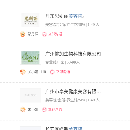
业管理经验； 2、 拥有良好的职业敏感度、具备前瞻性，拥有运营门店的能力； 3、 
组织推动能力、抗压能力强；
丹东思妍丽
美容院
。
美容院/会所/养生馆/SPA | 1-49 人
邹丹萍
立即沟通
业管理经验； 2、 拥有良好的职业敏感度、具备前瞻性，拥有运营门店的能力； 3、 
组织推动能力、抗压能力强；
广州健加生物科技有限公司
专业线厂家 | 50-99人
关小姐 · HR
立即沟通
护工作，按销售计划完成月度、季度、年度业绩目标； 2、合理调配店家的活动时间安
门店销售团队具体工作表现和业绩任务完成情况，进行考评并实施相关奖罚制度； 5
广州市卓美健康美容有限公司
现最大的项目效益。 6、管理美容店面人员，擅长店务管理和人员培训。 任职要求：
美容院/会所/养生馆/SPA | 1-49 人
具有较强的团队管理能力、向心力、良好的沟通表达能力； 3、 良好的职业素养，擅长店
,底薪+高额销售提成+高额年终分红+补贴+培训进修+国内外旅游+带薪年假。
朱小姐
立即沟通
上门店管理经验，熟悉面诊和销售，手法娴熟、会操作各种美容仪器，具备培训美容师的能
有连锁美容院工作经验者优先 薪资结构与晋升: 1、底薪+绩效+提成+管理分红，具体面
长安区皓新
美容院