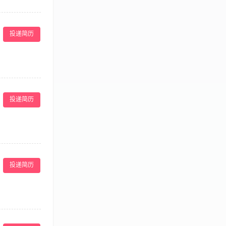
赋有现代管理能
投递简历
赋有现代管理能
投递简历
排及活动对
、定期对所辖门
投递简历
 1、 形象气
务管理与培训；
力和经验: 2、
议 1、未来可往