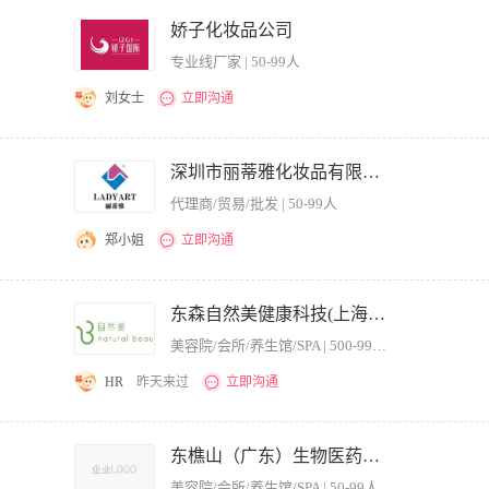
实习
近五天
娇子化妆品公司
专业线厂家 | 50-99人
临时
近一周
刘女士
立即沟通
近两周
近一月
店员的敬业精神，合理使用人才。 2、制定工作计划，分工明确，协助店员达成目标以
其他员工共同制定改善服务的方法，以身作则，执行服务承诺 4、定期了解客源拓展情
深圳市丽蒂雅化妆品有限公司
近二月
制度，协调店员之间的关系，维护良好的纪律。 6、督导日常工作，保证美容院各环节
代理商/贸易/批发 | 50-99人
所值。 8、定期培训员工，以提高服务素质。 职位要求： 1、女性，年龄25岁-3
容师高级劳动资格认证或相当于高级美容师资格； 3、认真负责、诚心敬业、踏实肯干
郑小姐
立即沟通
业务能力、营销能力、指导能力及协调能力； 6、有美容院管理经验者优先。
面的日常经营管理工作； 2、管理美容部主管及前台主管以保证店铺的服务质量； 3、
合理，有效地奖罚制度，协调各部门及店员之间的关系。 职位要求： 1.美容行业5年
东森自然美健康科技(上海)有限公司
力。 4.能适应较强的工作压力。 工作地点：颐道芳香SPA生活馆，位于福建霞浦县目海
美容院/会所/养生馆/SPA | 500-999人
HR
昨天来过
立即沟通
、客户服务、销售业绩管理等。 2、制定并执行店面销售策略，确保完成月度、季度及
适、整洁的环境中享受服务。 4、 招募、选拔并培养优秀的美容师团队，提升团队整
东樵山（广东）生物医药科技有限公司。
客户服务等，提高员工综合素质。 6、建立并维护良好的客户关系，定期回访客户，收
美容院/会所/养生馆/SPA | 50-99人