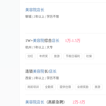
公司产品福利
岗前培训
【职责内容】 任职要求： 1、具有较强的店务管理经验；有两
配送，熟悉店务的各项流程的制定、执行； 3、良好的沟通能力
美容院店长
销经验，有培训经验； 5、为人真诚，能吃苦耐劳，工作踏实。 
聊城 | 2年以上 | 学历不限
人提供咨询，了解客人的需求。为客人介绍适合的美容调理知识、
业绩管理，完成月、季、年业绩任务规划，达成销售目标。 4、
育店员的敬业精神，合理使用人才、培养人才； 6、制定工作计
及标准，与其他员工共同制定改善服务的方法，以身作则，执行服务
【职责内容】 职责说明： 1、解释本美容院的服务意识，培育
游+护理+产品 晋升发展：店长－－〉营运区长－－〉大区区长－
术和销售能力。 3、分析顾客的意见，解释服务目标及标准，与
1W+
美容院
综合
店长
1万-1.5万
经营业绩，提供优厚季度奖金； 3、为公司员工交纳国家规定的各
态，并分析形势，制定对策。 5、订立公正、合理、有效的奖罚
法定11天假期，另有14天带薪年假，带薪生日假期1天； 工作时间：
杭州 | 5年以上 | 大专
7、选择优质的产品为顾客服务，确保产品效果良好，质量稳定，物有
正，形象大方，气质良好，具有管理魄力及亲和力； 2、具备美
分红
年终奖
旅游
节假日福利
社保
的职业技能，熟悉美容业的经营与运作模式； 5、具有良好的业
公司产品福利
岗前培训
住宿
【职责内容】 【负责板块】： 美甲、美睫、纹绣、美容美体综合
营管理：制定运营计划，设定目标及分解，落地执行 3、活动策划
连锁
美容院
长/
店长
以上综合美容门店管理运营经验，有团队管理、培训经验 2、优
西安 | 2年以上 | 学历不限
诚，能吃苦耐劳，性格开朗，口齿清楚，具有良好的沟通能力和亲
节日。 【福利待遇】：五险、节假日福利、伯乐奖、分红、定期
岗前培训
全勤奖
提供住宿
业绩奖励
旅游
【职责内容】 全面负责分店日常运营管理，培养美容师，美容
续、健康发展。
美容院店长
（高薪急聘）
2万-3万