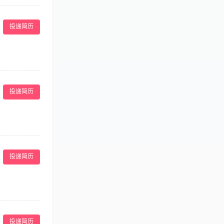
陈列管理，物流
，有月度季度促
投递简历
 1、为来访客
责。 3、店面
的服务意识，培
，解释服务目标
佣金+社保+旅
及提升店员的技
绩效表现和公司
况和市场竞争动
检查 6、享受
投递简历
的正常营运。
8岁，五官端
 4、具有一定
长 2、店务运
求】： 1、三年
投递简历
 4、为人真
，享受国家法定
，保障分店持
投递简历