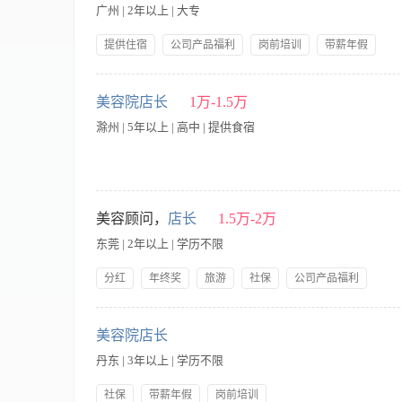
广州 | 2年以上 | 大专
提供住宿
公司产品福利
岗前培训
带薪年假
【职责内容】 岗位职责： 客户经营： 1.对门店业绩目标负责，
店团队建设及管理，公司制度及政策宣导，督导员工日常工作行为
美容院店长
1万-1.5万
理： 1.负责店务统筹及管理工作，包括门店宣传、营销、财务核算
滁州 | 5年以上 | 高中 | 提供食宿
象好气质佳，大专及以上学历，认同美容行业并愿意长期发展； 
压能力； 4.至少具备2年的美容店店长任职经历，具备较强的门店
200多家独资直营门店，全国NO.1美容连锁直营品牌； 2.公司
度，行业内具有竞争力的福利待遇； 5.品牌+科技，具有稳定、丰
【岗位职责】 1、全面负责美容院的日常运营管理，制定并执行
+年度旅游+丰富的企业团建活动； 3.专业培训机会+外国交流
队专业水平3、监督服务质量，处理客户投诉，维护客户关系，提
美容顾问，
店长
1.5万-2万
陂路黄洲工业区8栋西梯7楼 （深圳办公室）深圳市南山区海德三
制定营销策略，策划促销活动以吸引新客户并维护老客户6、定期
东莞 | 2年以上 | 学历不限
业工作经验，其中至少2年美容院管理经验 2、熟悉美容院运营
并执行销售计划 4、年龄28-38岁，形象气质佳，沟通表达能
分红
年终奖
旅游
社保
公司产品福利
岗前培训
【职责内容】 接待顾客，提供专业的美容/纤体咨询服务，销售
美容院店长
丹东 | 3年以上 | 学历不限
社保
带薪年假
岗前培训