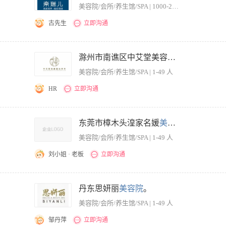
美容院/会所/养生馆/SPA | 1000-2000人
古先生
立即沟通
分解并协助店内人员完成业绩指标； 2.拓展及维护客户，做好客户管理及服务工作； 员工
； 2.负责门店内各层级员工的帮带及培训工作，提升员工专业手法、服务能力及销售
滁州市南谯区中艾堂美容中心
、环境管理及物资供应等，保证门店正常运营； 2.门店紧急情况及客户投诉处理。 任
美容院/会所/养生馆/SPA | 1-49 人
2.具备专业知识及手法技能，营销能力突出； 3.具备良好的职业道德，出色的沟通能
管理能力； 5.认同公司文化，具有团队精神及优秀的协作能力。 公司优势： 1.美容
HR
立即沟通
发展迅猛，门店增长量与速度行业第一； 3.“合伙人”人才发展理念，发展空间大； 4.健
富的客户资源。 薪酬福利： 1.高薪待遇+五险一金+高档小区住宿+年终奖+带薪假期；
经营计划，确保业绩目标的达成2、组建并管理美容师团队，负责员工培训、考核及工
学习机会+广阔的晋升空间。 工作地点：广州、深圳、杭州 面试地点： （广州办公室）
高客户满意度及复购率 4、控制成本支出，管理店内库存及耗材，确保合理使用 5、
东莞市樟木头湟家名媛
美容院
。
道海岸城西座1713室 （杭州办公室）杭州市下城区上塘路39号京瀚教育3楼（东料理
向上级汇报经营状况，提出改进建议并落实执行 【岗位要求】 1、高中及以上学历，
美容院/会所/养生馆/SPA | 1-49 人
流程，具备出色的团队管理能力和客户服务意识 3、具备较强的市场分析及营销策划能
力强 5、工作细致认真，责任心强，能承受一定的工作压力6、持有美容师资格证书及相
刘小姐 · 老板
立即沟通
，运行管理
丹东思妍丽
美容院
。
美容院/会所/养生馆/SPA | 1-49 人
邹丹萍
立即沟通