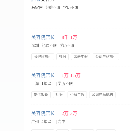
门店合伙人方向发展: 如果您对美容行业充满热情，渴望在一个
石家庄 | 经验不限 | 学历不限
【职责内容】 店长，美体师
美容院店长
8千-1万
深圳 | 经验不限 | 学历不限
节假日福利
社保
带薪年假
公司产品福利
岗前培训
星期日休息
【职责内容】 工作职责： 1、达成店铺预定销售目标； 2、店
摆放、补货、退货、防损等日常营业工作； 5、店务管理：做好
美容院店长
1万-1.5万
工作，按规定完成各项销售统计及考勤、员工工资等各类报表制作
上海 | 1年以上 | 学历不限
店长：底薪+店面提成=5000—10000以上 【福利】缴纳五险、
沟通能力及现场管理能力 3． 22-35岁，身高：155cm-170c
提供饭餐
社保
带薪年假
公司产品福利
销售模式，接受主动邀约！ 8. 有化妆品、美容专业或有相关行
岗前培训
【职责内容】 职责说明： 1、解释本美容院的服务意识，培育
术和销售能力。 3、分析顾客的意见，解释服务目标及标准，与
美容院店长
2万-3万
态，并分析形势，制定对策。 5、订立公正、合理、有效的奖罚
广州 | 5年以上 | 高中
7、选择优质的产品为顾客服务，确保产品效果良好，质量稳定，
干； 2、具有一定的职业技能，熟悉美容业的经营与运作模式；