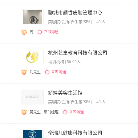
年以上美业店务管理经验，专业知识扎实； 2、精通团队管理、客户管理、商品管理、
，有耐心，适应时间调整；能够承受较大的工作强度和工作压力； 4、良好的职业道德
聊城市颜皙皮肤管理中心
6、有美业或高端护肤品专柜区域主管经验优先,有医学美容背景优先考虑； 岗位职责：
美容院/会所/养生馆/SPA | 1-49 人
方法及效果，帮客人确定保养方案。 2、产品及护理项目的介绍及推广，对门店业绩负
督导员工日常工作及行为，保障店面各环节的正常营运和高质量的服务。 5、传递企业
周
立即沟通
划，分工明确，协助店员达成目标并提升店员的技术和销售能力； 7、分析顾客的意见
承诺； 8、投诉及紧急情况的处理。 薪资福利：基本工资+个人提成+奖金+店管理
店员的敬业精神，合理使用人才。 2、制定工作计划，分工明确，协助店员达成目标以
－〉上海总部营运 公司福利： 1、根据管理经验与能力给予保底 2、公司根据员工的
其他员工共同制定改善服务的方法，以身作则，执行服务承诺 4、定期了解客源拓展情
杭州艺皇教育科技有限公司
项社会保险（5险1金）； 4、为公司员工提供商业意外险； 5、每年享受免费身体健康
制度，协调店员之间的关系，维护良好的纪律。 6、督导日常工作，保证美容院各环节
 1.轮班制，每班工作7小时 2.周休一天
培训机构 | 50-99人
所值。 8、定期培训员工，以提高服务素质。 职位要求： 1、女性，年龄25岁-3
容师高级劳动资格认证或相当于高级美容师资格； 3、认真负责、诚心敬业、踏实肯干；
刘先生
立即沟通
务能力、营销能力、指导能力及协调能力； 6、有美容院管理经验者优先。
门店 【岗位职责】： 1、团队打造：负责员工管理，协调内部关系，激励团队，协助成
：拓客、留客、升单 4、提升形象：提高门店品牌形象，提升店员服务水平 【任职要
娇婷美容生活馆
良的职业道德，听从上级领导的指派 3、有团队意识、沟通能力、亲和力强、抗压能力强
美容院/会所/养生馆/SPA | 1-49 人
和力。 5、熟练操作各种办公文档软件 【工作时间】：早上9点晚上6点，做六休一
免费培训。
吴先生 · 部门经理
立即沟通
顾问，维护分店形象，协调分店各个环节及岗位之间的运作，完成公司的销售服务指标
奈瑞儿健康科技有限公司