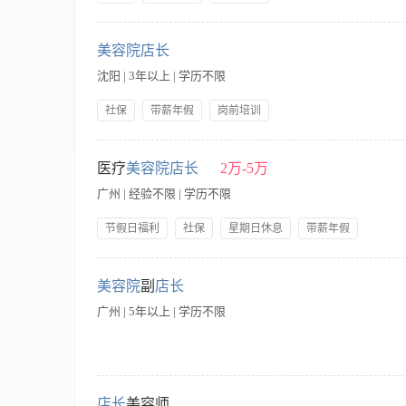
【职责内容】 1、 大专以上毕业，5-8年连锁门店管理或美容行
力、有良好的沟通能力和书面表达能力； 4、 较强的执行力和
美容院店长
沈阳 | 3年以上 | 学历不限
社保
带薪年假
岗前培训
【职责内容】 1、 大专以上毕业，5-8年连锁门店管理或美容行
力、有良好的沟通能力和书面表达能力； 4、 较强的执行力和
医疗
美容院店长
2万-5万
广州 | 经验不限 | 学历不限
节假日福利
社保
星期日休息
带薪年假
公司产品福利
岗前培训
【职责内容】 岗位职责 1、负责广州门店客户开发、管理与维
接； 3、负责广州美容店面的管理和人员管理； 4、根据所辖
美容院
副
店长
店客户项目营利情况进行分析，不断优化或调整现有客户网络，实
广州 | 5年以上 | 学历不限
质佳，女身高要求160cm以上，男身高175cm以上； 2、 
4、 有美容行业高端仪器、医学美容经验者优先； 5、 待遇优厚
【职责内容】 职责与要求: 1、有5年以上美容师经验，2年以
协助店长进行门店日常管理 3、根据公司要求完成业绩目标: 4、
店长
美容师