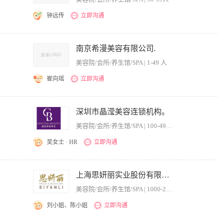
动，提升客户满意度与忠诚度。 岗位要求： 1、10年以上美容院工作经验，掌握美
的门店营运能力、良好的组织能力和服务意识。 3、强烈的责任心与事业心，能够承受工
钟远传
立即沟通
。
门店的运营管理中，主要负责人/货/客/场的管理。 3、会议、培训及突发事件的处理。 
锁机构（年营业额10亿以上行业知名企业）店长副店长岗位工作经验优先。 3、目标感
南京希漫美容有限公司.
美容院/会所/养生馆/SPA | 1-49 人
崔向瑶
立即沟通
工之间的协调培训
深圳市晶滢美容连锁机构。
美容院/会所/养生馆/SPA | 100-499人
吴女士 · HR
立即沟通
员的敬业精神，合理使用人才。 2. 制定工作计划，分工明确，协助店员达成目标以及
员工共同制定改善服务的方法，以身任则，执行服务承诺。 4. 定期了解客源拓展情况
上海思妍丽实业股份有限公司
制度，协调店员之间的关系，维护良好的纪律。 6. 督导日常工作，保证美容院各环节
美容院/会所/养生馆/SPA | 1000-2000人
所值班。 8. 定期培训员工，以提高服务素质。 岗位要求： 1. 年齡25-38岁，五
、踏实肯干； 3. 具有一定的职业技能，熟悉美容业的经营与运作模式； 4. 具有良
刘小姐、陈小姐
立即沟通
。