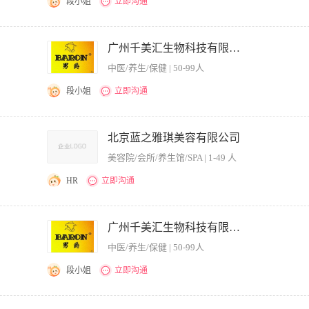
段小姐
立即沟通
的人才会和你分享哦！ 我们不在乎你的颜值，因为你的颜值将免费打造！ 我们不在
找的就是你！ 我们主营:系统性养生，立体抗衰 ，家庭健康管理 薪资待遇： 认真工作
合理使用人才。 2、制定工作计划，分工明确，协助店员达成目标以及提升店员的技术
位有：前台接待，前台收银，美容养生调理师，健康顾问，美容经理，储备店长，店长 晋升
改善服务的方法，以身作则，执行服务承诺 4、定期了解客源拓展情况和市场竞争动
广州千美汇生物科技有限公司
利待遇： 包食宿+系统培训教育+快乐旅游+健康体检+父母感恩答谢
员之间的关系，维护良好的纪律。 6、督导日常工作，保证美容院各环节的正常营运。 
中医/养生/保健 | 50-99人
、定期培训员工，以提高服务素质。 职位要求：（请认真了解本公司简介再投简历，
1、女士优先，年龄25岁-38岁，五官端正，形象大方，气质良好，具有管理魄力及亲
段小姐
立即沟通
负责、诚心敬业、踏实肯干； 4、具有一定的职业技能，熟悉美容业的经营与运作模式
管理经验者优先。 职位标签 提供饭餐，提供住宿，公司产品福利，岗前培训，多劳多得
，合理使用人才。 2、制定工作计划，分工明确，协助店员达成目标以及提升店员的技
改善服务的方法，以身作则，执行服务承诺 4、定期了解客源拓展情况和市场竞争动
北京蓝之雅琪美容有限公司
员之间的关系，维护良好的纪律。 6、督导日常工作，保证美容院各环节的正常营运。 
美容院/会所/养生馆/SPA | 1-49 人
定期培训员工，以提高服务素质。 职位要求： 1、女性，年龄25岁-45岁，五官端正
认证或相当于高级美容师资格； 3、认真负责、诚心敬业、踏实肯干； 4、具有一定
HR
立即沟通
力、指导能力及协调能力； 6、有美容院管理经验者优先。 如果你是有能力，有魄力
 2. 统筹美容师团队招聘、培训与考核，打造高执行力服务团队； 3. 维护核心客户关
部完成品牌营销活动落地。 任职要求： 1. 3年以上美容行业门店管理经验，有连锁
广州千美汇生物科技有限公司
. 熟悉美业产品与项目，懂客户需求分析，擅长团队激励。 福利亮点：带薪外训+节日福
中医/养生/保健 | 50-99人
段小姐
立即沟通
员的敬业精神，合理使用人才。 2、制定工作计划，分工明确，协助店员达成目标以及