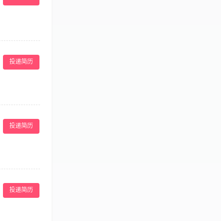
培养： 1.门
能力。 店务管
投递简历
职要求： 1.形
力、亲和力、抗
行业头部企业，
全的薪酬福利制
 2.年度体检
作安排，提升团
广州市天河区车
分析市场动态，
旁）
投递简历
5年以上美容行
力，能独立制定
关管理证书者优先
投递简历