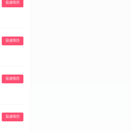
投递简历
投递简历
货验收、上架陈列
点、账目核对等
投递简历
售。 【薪酬】
 2． 良好的
7． 接受主动式
及提升店员的技
况和市场竞争动
投递简历
的正常营运。
业、踏实肯
优先。 上海雅