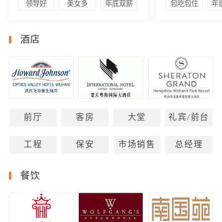
领导好
美女多
年底双薪
包吃包住
年
酒店
前厅
客房
大堂
礼宾/前台
工程
保安
市场销售
总经理
餐饮