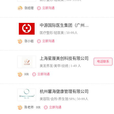
测等相关技术，善于利用多种技术（非作弊）形式提升关键字排名； 2、有较广的推
用word、excel、photoshop等日常办公软件； 4、知识面开阔，热爱互联网
张经理
立即沟通
的职业道德，有较强的抗压能力； 6、对医疗行业网络推广工作熟悉，有相关工作经验
改，使广告创意显示在要求位置; ⑵对数据变化敏捷度高，能适应加班、倒班，有医美
索引擎推广系统至少两年;了解搜索引擎ppc操作; ⑵熟练掌握百度竞价后台(专业版和经
中源国际医生集团（广州）有限公司.
化敏捷，良好的表达能力和沟通能力;(能适应加班); ⑸百度关键词的搜集，整理以及
医疗整形/轻医美 | 50-99人
注关键词排名并做出合理的调价。 ⑻关键词投入产出比(ROI)跟踪。
张小姐
立即沟通
会务经理组织和主持各种招商会议、促销活动、终端沙龙会议； 2.根据公司制定的年度
； 3.负责各种会议、促销活动前对各类人员的动员及培训 4.负责各种会议、促销活
上海星厘美创科技有限公司
电话联系
业绩及客户店员的销售水平. 6.负责对竞品促销信息的收集、监测、反馈、分析，制定相
美发养发/美甲/纹绣 | 1-49 人
以上美容/化妆品行业会议执行能力，形象气质佳； 2、敬业爱岗，吃苦耐劳，诚实稳重
能力； 4、服务意识强，有较强的沟通能力、积极主动，自信、热情、有亲和力；
HR
立即沟通
（你自行填写区间） 岗位职责 1.学员线索承接（核心） 短视频、微信、到店意向学员
户直至成交； 2.线下校区日常运营 配合授课老师做好排课、学员登记、耗材管理、
杭州馨海健康管理有限公司
景、学员实操、课堂花絮；配合创始人出镜拍摄口播短视频，稳定收集原始拍摄素材； 4
美容院/会所/养生馆/SPA | 50-99人
兼职剪辑，同步拍摄需求。 任职要求 1.喜欢美业，擅长与人沟通，共情力强，能听
优先； 3.做事有条理，消息及时响应，不拖延，擅长客户跟进； 4.不需要专业剪辑能
陈老师 · HR
立即沟通
.意向咨询线索2 小时内响应率 2.意向客户邀约到店数量 3.月度素材稳定产出数量