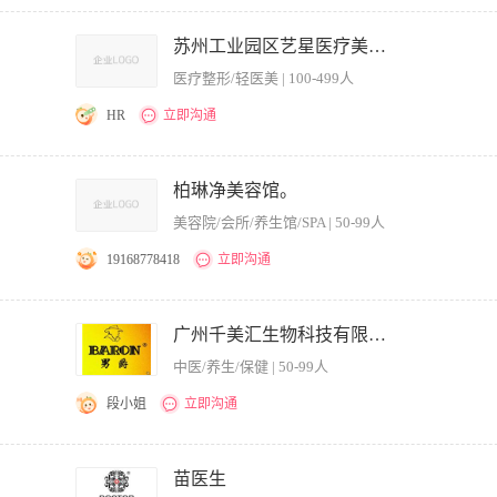
 2、建立有效的运营推广并提升活跃度，增加粉丝，提高用户的关注度； 3、精通美
化等）和爆款、人气宝贝打造流程及方法； 4、熟悉美团和抖音各大流量入口及官方
苏州工业园区艺星医疗美容门诊部有限公司
5、通过站内站外方式引入精准流量，根据数据分析结果，实时调整店铺的经营方略，
医疗整形/轻医美 | 100-499人
，管理类、市场营销类优先； 2、2年以上线上推广经验，熟悉线上的运营环境、线上推
卖霸）等的操作经验，懂得争取各种推广资源； 5、会平面设计，视频剪辑； 7、具
HR
立即沟通
 1.负责皮肤科、微整等科室日常运营管理，梳理项目疗程、定价及客单价体系，落地
效果与业绩达成。 3.搭建并落地客户全生命周期管理体系，做好客户维护、回访与跟进
柏琳净美容馆。
 5.对接医护、咨询团队，协同推进科室服务与转化，及时梳理运营问题并优化调整。 
美容院/会所/养生馆/SPA | 50-99人
具备大型直客医美机构 3 年以上运营管理经验，熟悉医美皮肤科、外科项目及运营模式
擅长客户全生命周期运营与维护，有实操经验提升复购率、转介绍率。 4.数据敏感度强
19168778418
立即沟通
致耐心，能适配科室常态化运营工作。
音，小红书，视频号，美团，快手的网络推广及直播经验，账号云连锁等运营经验，以
） 公司包吃住，住宿条件好。
广州千美汇生物科技有限公司
中医/养生/保健 | 50-99人
段小姐
立即沟通
据公司总体市场战略及网站特点，确定网站推广目标和推广方案 3、与各部门沟通，细
广反馈数据，不断改进推广效果 5、评估、分析网站的关键词等，根据用户需求，策
苗医生