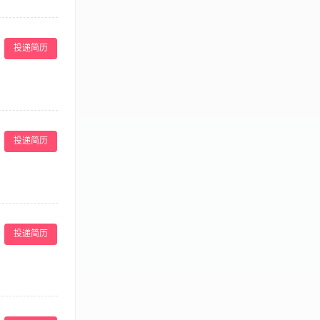
各部门沟通，细化
间的资源互换等
投递简历
区、blog等
在线客户接待及客
大专或以上学历；
推广、点评网
，具备网站专题
放平台,相关市场
公司网站曝光度
投递简历
完成网站推广任
负责公司网站的
搜索引擎自然排名
助网络优化服务商做
签 节假日福利，
和推广,熟悉网
规则和网站优化技
投递简历
，我们期待您的加
在线推广活动，收
6、对接线下门