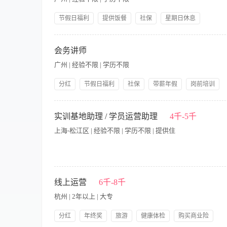
关键字排名、流量原理，了解搜索引擎优化、外部链接、网站检
工具，有较好的论坛、博客、社区推广和经营的思维与技巧； 3、熟练使
节假日福利
提供饭餐
社保
星期日休息
的兴趣和快速的学习能力； 5、工作积极向上，责任心强，良好
公司产品福利
岗前培训
提供住宿节假日福利
【职责内容】 职位描述： ⑴根据百度与360要求对广告创意修
作或者相关搜索引擎客服工作经验优先; 岗位要求： ⑴熟练操作搜
会务讲师
竞价操作; ⑶思维敏捷，良好的表达能力和沟通能力; ⑷对数据变
广州 | 经验不限 | 学历不限
价值; ⑹编写百度广告标题，描述创意以及广告的上架; ⑺实时关
分红
节假日福利
社保
带薪年假
岗前培训
星期日休息
【职责内容】 岗位职责： 1.有丰富的大型会议主持经验；协助
销计划，形成完整的执行方案，并组织、推进、实施、监督和评估
实训基地助理 / 学员运营助理
4千-5千
道具的设计、制作、发放的全程跟进. 5.终端促销支援，以提高
上海-松江区 | 经验不限 | 学历不限 | 提供住
职位要求： 1、年龄25岁以上，性别不限，大专以上学历，两年
的终端销售知识及培训技巧，良好的文案编写、会议组织、主持
岗位名称：实训基地助理 / 学员运营助理 工作地点：上海 薪资
私信、咨询，做好客户台账跟进，邀约到店体验，持续维护意向客
线上运营
6千-8千
学员课后维护、售后沟通； 3.短视频素材拍摄 随堂抓拍教学实
杭州 | 2年以上 | 大专
短视频评论、私信初步回复，素材归档，简单图文排版；对接外部
学徒群体需求； 2.会基础手机拍摄，懂简单构图，有短视频感知
分红
年终奖
旅游
健康体检
购买商业险
服、门店助理经验优先。 岗位核心考核指标（面试直接讲清楚） 1