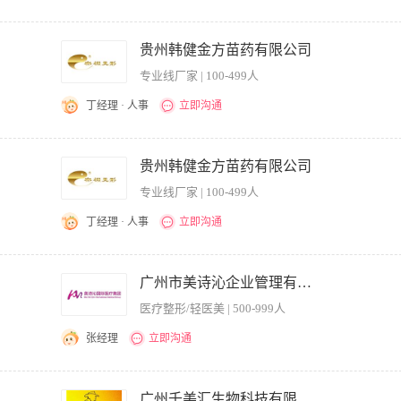
广； 2、根据公司总体市场战略及网站特点，确定网站推广目标和推广方案； 3、与
关键词等，提高网站排名，利用多种技术形式提升网站人气； 5、与其他网站进行网站
贵州韩健金方苗药有限公司
媒体，提出网站运营的改进意见和需求等； 7、熟悉所有的网络推广手段，精通BBS、社
专业线厂家 | 100-499人
成网站页面的美工设计，网站banner设计、网站图片处理、动画设计等; 9、负责
司和产品信息并搜集客户信息。 任职资格： 1、编辑、出版、新闻、中文等相关专业
丁经理 · 人事
立即沟通
 3、善于利用多种网络推广手段，熟练掌握BBS、QQ群、博客、软文、贴吧、社区
软件和网络搜索工具，了解网站开发、运行及维护的相关知识； 5、有较强的文字功底
时出差 1.熟知公司企业文化,公司产品,总体市场战略 , 竞争同行的相关信息,诸入投
 2. 明确推广目标—利用各种互联网资源、网络媒介推广公司品牌、产品及服务、提高
贵州韩健金方苗药有限公司
高网站访问量及传播效果,并以其为导向,与各部门沟通,细化确认需求,分阶段按时保质
专业线厂家 | 100-499人
果的统计分析报表,及时提出网络推广改进建议,给出实际可行的改进方案并实施 3. 
等)方式,综合应用各种网络推广方式,锲而不舍的实施—评估总结—改进—再实施 4. 熟知
丁经理 · 人事
立即沟通
iz 熟悉 seo 原理和实施方法、熟悉网页开发规范,协助网络优化公司进行搜索引擎优化技术,并协
的 meta 描述,标题优化,网址 URL 内嵌关键字优化等,并积极寻找、交换优质外链。 职位标
介推广公司品牌、产品及服务、提高公司网站曝光度和知名度； 2. 负责公司网站的优化
前培训，提供住宿，网络推广管理，广州，白云区 联系方式
用各种网络推广方式,锲而不舍的实施—评估总结—改进—再实施； 3.熟知搜索引擎自然排名
广州市美诗沁企业管理有限公司
化 4.大专及大专以上学历，20岁—30岁，有2年以上工作经验者优先考虑 5.欢迎您的投递
医疗整形/轻医美 | 500-999人
张经理
立即沟通
播与宣传，增加公司品牌的曝光率； 2、负责网络平台的软文编写； 3、策划、执行
品牌推广的网络手段； 5、通过网络渠道将公司品牌、线上平台及经营商品进行推广； 
广州千美汇生物科技有限公司