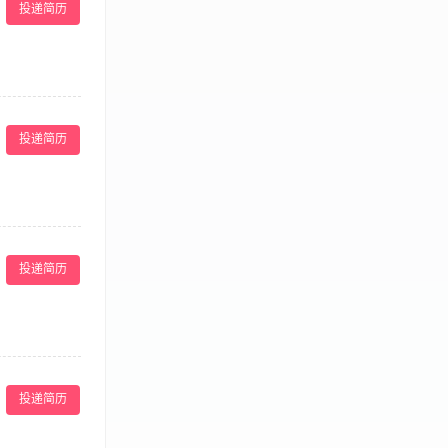
投递简历
市场营销专业优
业。
文章伪原创能力
投递简历
确认需求，按时
站内容栏目，并
投递简历
，提出网站运营
具备优秀文字表
活动； 3、熟
力和学习能力；
投递简历
一定了解，有丰