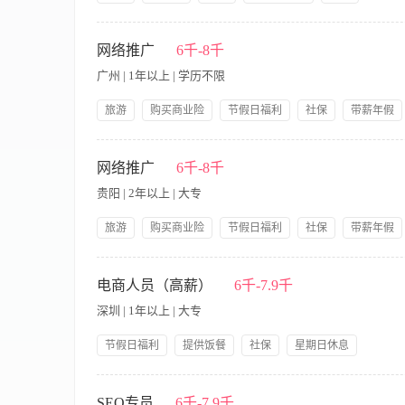
虑。
带薪年假
提供交通费
公司产品福利
岗前培训
【职责内容】 岗位职责： 1、负责公司网站品牌和产品的网络推
年底双薪、年终
确认需求，按时保质完成网站推广任务； 4、评估、分析网站的
网络推广
6千-8千
合作，负责日常合作网站的管理及维护； 6、开发拓展合作的网络
广州 | 1年以上 | 学历不限
新兴网络功能，能够在各类网站宣传推广公司产品。 8、协助编辑完
户资料的收集和汇总; 10、负责在第三方网络平台注册及发布公
旅游
购买商业险
节假日福利
社保
带薪年假
2、熟悉网络营销渠道，拥有较丰富的网络推广经验和互联网资源;
提供交通费
公司产品福利
岗前培训
提供住宿
站、问答平台等及其它推广方式; 4、熟练操作常用的网页制作
【职责内容】 职责说明： 职位名称：网络推广管理 是否出差：不定
策划和信息采编能力；
活动,所用关键字,更新频度等,与我公司相同关键字排名的比较等
网络推广
6千-8千
和知名度、公司品牌知名度和美誉度,运用多种网络推广手段来提
贵阳 | 2年以上 | 大专
务;定期或不定期的进行网站推广效果跟踪、评估、制作网络推广效
优化和推广,熟悉网络推广(论坛发帖、社区、 email QQ 聊天
旅游
购买商业险
节假日福利
社保
带薪年假
规则和网站优化技巧,熟悉 SEO Search Engine Optim
提供交通费
公司产品福利
岗前培训
提供住宿
好网站的 seo 工作:诸如关键字优化, meta 标签优化,每个网页
【职责内容】 1. 明确推广目标—利用各种互联网资源、网络媒
社保，星期日休息，提供交通费，带薪年假，公司产品福利，岗
络推广(论坛发帖、社区、 email QQ 聊天等)方式,综合应
电商人员（高薪）
6千-7.9千
巧,熟悉 seo 原理和实施方法、诸如关键字优化, meta 标签优
深圳 | 1年以上 | 大专
入
节假日福利
提供饭餐
社保
星期日休息
公司产品福利
岗前培训
提供住宿节假日福利
【职责内容】 岗位职责： 1、根据部门制定推广方案执行信息传
集推广反馈数据，不断改进推广效果； 4、熟悉并发掘更多适合
SEO专员
6千-7.9千