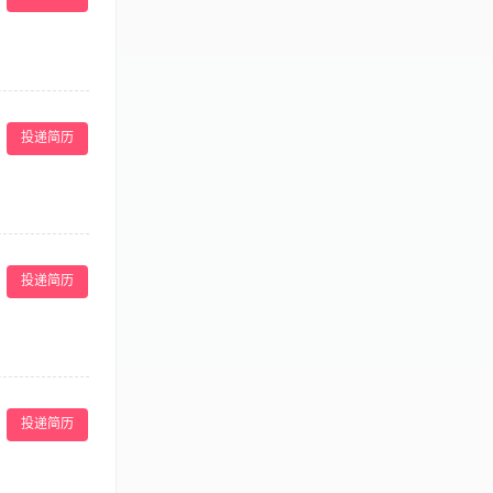
网络媒体，提出
思考能力，具备优
高品牌曝光度；
，
投递简历
营分析文档等；
群的整体运营策
投递简历
队及服务价值，
不限学历，只看
作精神、能够承
控、报告分析等
宣传； 3、负责
广和网站运营；
投递简历
设置，制定关键
网站优化工具和
业背景者优先考