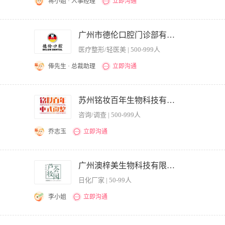
蒋小姐 · 人事经理
立即沟通
确当月目标与实施计划中所面对的问题，提前做好对应策略； 2. 负责天猫店的推广活
双12,6.18等大促活动的策划和落地实施 数据跟进级反馈，会数据分析及时调整店铺运
广州市德伦口腔门诊部有限公司
上学历，电子商务、市场营销相关专业（能力强者可放松要求） 2. 熟悉天猫平台规则，
医疗整形/轻医美 | 500-999人
. 熟悉广告法，熟悉爆品打造的方式方法 4. 熟练应用直通车、超级推荐。钻展、淘宝
策划执行能力，能根据实时数据反馈及时调整运营策略； 工作思路清晰，条理性强，积
俸先生 · 总裁助理
立即沟通
如直通车、钻展、关键词的优化、淘宝客、聚划算等） 2.负责网络营销及推广方案的制
展流行引流方式，提升店铺知名度，促成转化。 3.策划并组织实施电商平台整体营
苏州铭妆百年生物科技有限公司
析、管理;严控推广费用，精算投放产出比，适时调整推广方案，提升转化率。 5.负责
咨询/调查 | 500-999人
店运营的内部管理制度、规范和标准及业务流程。 任职要求： 1.有直通车经验,有
行; 3.熟悉流量分析软件，对网站各数据进行分析，能从数据中分析出合理的原因，有
乔志玉
立即沟通
能力、富有团队合作精神
者优先 知识要求：计算机。电子商务、网络营销相关专业优先 能力要求： 1.熟悉各
 4.能吃苦耐劳；有学习精神； 5.对网络有敏锐的洞察力； 6. 服从上级工作的安排； 岗
广州澳梓美生物科技有限公司。
软文编辑，高质量网络教育平台课件内容，网络教育平台活动板块随活动更新，H5页
日化厂家 | 50-99人
公司关键词资讯信息、上传公司相关资料; 3.编写企业软文，包括企业广告、招生资料等
编辑完成网络教育平台页面的美工设计，网站banner设计、网站图片处理、动画设计等;
李小姐
立即沟通
及发布公司和产品信息并搜集客户信息; 8.收集、研究和处理网络咨询的意见和反馈信息
优先; 2.熟悉网络营销渠道，拥有较丰富的网络推广经验和互联网资源; 3.熟悉SEO
述页面文案，挖掘产品亮点和卖点，提升宝贝页面的客户访问体验； 2、品牌天猫商城
、QQ群、博客、软文、贴吧、社区推广、点评网站、问答平台等及其它推广方式; 5.要