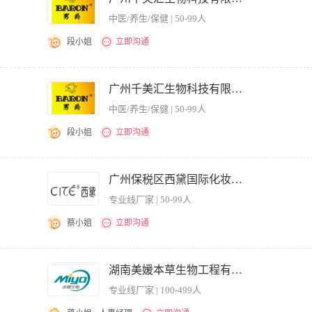
司微商城，不断增加微商城粉丝人数。 任职要求： 1、大专及以上学历，电子商务或
中医/养生/保健 | 50-99人
 3、熟悉电商平台的运营管理及操作规则； 4、有责任心，工作态度好，热爱电商行
段小姐
立即沟通
悉网站内部优化和外部优化(外链) 3.熟悉关键词策略并能很好利用组合 4.具备一定的
具备一定的营销理念及策划能力 8.有过关键词优化百度首页案例
广州千美汇生物科技有限公司
中医/养生/保健 | 50-99人
段小姐
立即沟通
据公司总体市场战略及网站特点，确定网站推广目标和推广方案 3、与各部门沟通，细化
反馈数据，不断改进推广效果 5、评估、分析网站的关键词等，根据用户需求，策划网
广州保税区西黛国际化妆品有限公司。
站间的资源互换等合作，负责日常合作网站的管理及维护 8、开发拓展合作的网络媒体
专业线厂家 | 50-99人
作经验，有推广实际案例 2.主动沟通意识强，同时又具备良好的倾听与换位思考能力，
尝试，了解主流社区的用户行为特征
蔡小姐
立即沟通
熟悉淘宝店铺运作模式，精通直通车、淘宝客、淘宝帮派、社区、钻展、直播及淘宝内部
特殊推广方式； 4、负责淘宝店和微商城发货； 5、具有优秀的沟通能力、组织协调能
湖南美媛本草生物工程有限公司
业道德，能承受较强的工作压力，有强烈的责任感； 7、对微博、微信等营销渠道有
专业线厂家 | 100-499人