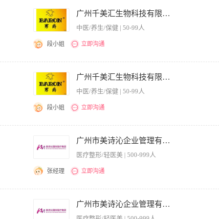
实习
近五天
广州千美汇生物科技有限公司
中医/养生/保健 | 50-99人
临时
近一周
段小姐
立即沟通
近两周
近一月
据公司总体市场战略及网站特点，确定网站推广目标和推广方案 3、与各部门沟通，细化
反馈数据，不断改进推广效果 5、评估、分析网站的关键词等，根据用户需求，策划网
广州千美汇生物科技有限公司
近二月
站间的资源互换等合作，负责日常合作网站的管理及维护 8、开发拓展合作的网络媒体
中医/养生/保健 | 50-99人
作经验，有推广实际案例 2.主动沟通意识强，同时又具备良好的倾听与换位思考能力，
尝试，了解主流社区的用户行为特征
段小姐
立即沟通
悉网站内部优化和外部优化(外链) 3.熟悉关键词策略并能很好利用组合 4.具备一定的
具备一定的营销理念及策划能力 8.有过关键词优化百度首页案例
广州市美诗沁企业管理有限公司
医疗整形/轻医美 | 500-999人
张经理
立即沟通
专家及相关信息的搜引擎排名推广； 2、负责医疗和非医疗平台专家及品牌账号的内容
集团相关营销活动推广平台的选择、推广策划、执行； 4、开发新的网络推广资源和渠
广州市美诗沁企业管理有限公司
开拓网站的外部链接等资源，以提高网权重 岗位要求： 1、有一定的搜索引擎优化
医疗整形/轻医美 | 500-999人