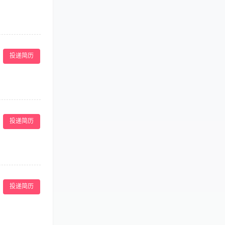
广渠道、资源及
；对新技术有浓厚
者优先考虑。
或医疗行业竞价操
典版)数据360
投递简历
分析关键词的行业
、主题、节庆促
动宣传品和陈列
投递简历
应的促销方案.
； 3、具备良好
接待，及时回复
教室环境整理、
投递简历
.基础线上工作
懂女性创业者、
力，有销售、客