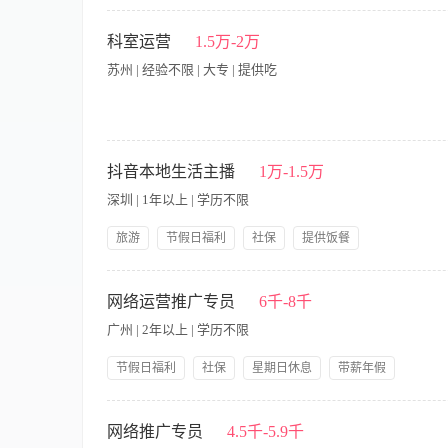
节假日福利
社保
带薪年假
提供饭餐
【职责内容】 职责说明： 1、负责美团和抖音的日常运营工作；
提供交通费
公司产品福利
岗前培训
（包括详情页面、宝贝标题、首图、类目、属性、搜索关键词优
科室运营
1.5万-2万
提供住宿、高管入股
条件，熟练掌握美团、分销平台等各项免费和付费推广方式； 
苏州 | 经验不限 | 大专 | 提供吃
的意见和反馈信息。 职位要求： 1、大专以上学历，专业不限
3、精通线上各种推广工具； 4、有美团活动（聚划算、淘金币、
力，认真负责，有强烈的学习热情和进取心。
本岗位单休，介意勿投！ 招两人，皮肤1人，微整1人 岗位职责
2.独立策划、执行科室各类营销活动，跟进活动全流程，保障活动
抖音本地生活主播
1万-1.5万
对性制定提升方案，持续优化科室复购、老客转介绍等核心指标。
深圳 | 1年以上 | 学历不限
室经营数据，输出复盘报告，迭代运营及营销策略。 任职要求 1.
项目疗程、客单价体系，能够独立策划落地科室营销活动。 3.
旅游
节假日福利
社保
提供饭餐
良好，执行力强，目标感突出。 5.了解医美行业规则，工作细
公司产品福利
岗前培训
【职责内容】 岗位职责：要求有同城本地生活运营经验，有抖
辑，视频脚本及文案的独立创作经验。（底薪加提成，具体面谈
网络运营推广专员
6千-8千
广州 | 2年以上 | 学历不限
节假日福利
社保
星期日休息
带薪年假
公司产品福利
双休
岗前培训
【职责内容】 1、负责公司网站品牌和产品的网络推广 2、根
时保质完成网站推广任务 4、策划、执行在线推广活动，收集推
网络推广专员
4.5千-5.9千