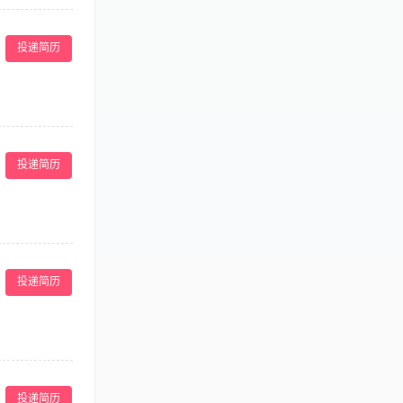
团和抖音的优化
活动报名入口及
投递简历
研究和处理用户
广的相关规则；
备良好的沟通能
标准化运营流程。
工作。 4.针
投递简历
6.统计分析科
。 2.精通科室
，沟通协调能力
及独立拍摄，剪
投递简历
化确认需求，按
划网站内容栏
投递简历