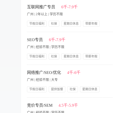
中技
可提供吃
互联网推广专员
6千-7.9千
广州 | 2年以上 | 学历不限
高中
可提供住
大专
食宿面议
节假日福利
社保
星期日休息
带薪年假
公司产品福利
双休
岗前培训
本科
【职责内容】 1、负责公司网站品牌和产品的网络推广 2、根
保质完成网站推广任务 4、策划、执行在线推广活动，收集推广
SEO专员
6千-7.9千
硕士
通过其他方式完成内容栏目的建设和上线 6、与其他网站进行网
广州 | 经验不限 | 学历不限
的改进意见和需求等 任职要求： 1.2年以上互联网产品推广工
博士
达能力者优先 3.社交网络重度用户，对新事物有好奇心并愿意
节假日福利
社保
星期日休息
带薪年假
公司产品福利
双休
岗前培训
【职责内容】 1.熟悉网站代码，熟悉各搜索引擎排名规则 2.熟
5.熟悉各统计分析工具的应用 6.熟悉各种优化手段及工具 7.
网络推广/SEO/优化
4千-6千
广州 | 经验不限 | 大专
节假日福利
提供饭餐
社保
星期日休息
公司产品福利
岗前培训
提供住宿节假日福利
【职责内容】 岗位职责： 1、负责集团及各门诊品牌、项目、
（如：悦美网、有问必答网、新氧网、微博、QQ空间等）； 3、
竞价专员/SEM
4.5千-5.9千
站编辑工作，对网站内容进行扩充和优化；评估、分析网站并不断
广州 | 经验不限 | 学历不限