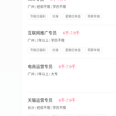
店引导关注公司微信公众号； 7、对接线下门店引导会员关注公
广州 | 经验不限 | 学历不限
先考虑； 2、1年以上工作经验，其中有同类行业经验优先考虑；
节假日福利
社保
星期日休息
带薪年假
公司产品福利
双休
岗前培训
【职责内容】 1.熟悉网站代码，熟悉各搜索引擎排名规则 2.熟
5.熟悉各统计分析工具的应用 6.熟悉各种优化手段及工具 7.
互联网推广专员
6千-7.9千
广州 | 2年以上 | 学历不限
节假日福利
社保
星期日休息
带薪年假
公司产品福利
双休
岗前培训
【职责内容】 1、负责公司网站品牌和产品的网络推广 2、根
保质完成网站推广任务 4、策划、执行在线推广活动，收集推广
电商运营专员
6千-7.9千
通过其他方式完成内容栏目的建设和上线 6、与其他网站进行网
广州 | 3年以上 | 大专
的改进意见和需求等 任职要求： 1.2年以上互联网产品推广工
达能力者优先 3.社交网络重度用户，对新事物有好奇心并愿意
【职责内容】 1、有3年以上的淘宝网店营销与推广经验； 2、
练掌握软文、交换链接、邮件推广、SNS推广、论坛推广及其他
天猫运营专员
6千-7.9千
6、有团队精神和全局观，吃苦耐劳，积极主动，具有有良好的职
长沙 | 经验不限 | 学历不限
富经验者优先； 8、一经录用，待遇与提成从优。