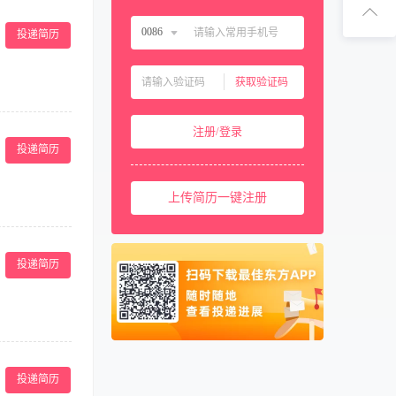
扫码下
0086
投递简历
扫码关注1
中国大陆
0086
获取验证码
中国香港
00852
确认需求，按时
中国澳门
00853
注册/登录
站内容栏目，并
中国台湾
00886
投递简历
，提出网站运营
具备优秀文字表
美国
001
上传简历一键注册
西班牙
0034
马来西亚
0060
文章伪原创能力
新加坡
0065
投递简历
泰国
0066
柬埔寨
00855
阿联酋
00971
维护和推广
卡塔尔
00974
道 5、指导网
投递简历
工作经验，熟悉