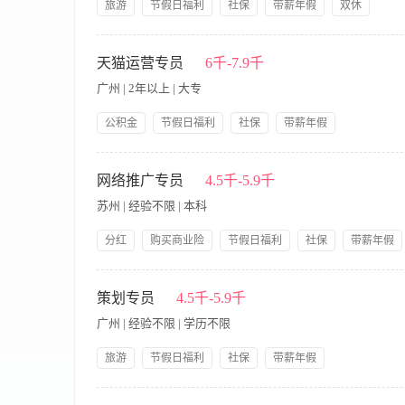
旅游
节假日福利
社保
带薪年假
双休
提供饭餐
公司产品福利
岗前培训
【职责内容】 1. 制定天猫月销售目标以及详细的销售计划，明
限于直通车、超级推荐、钻展、淘宝客、聚划算等； 3. 双11，
天猫运营专员
6千-7.9千
据公司情况做好活动部署和库存消耗； 任职要求： 1. 大专以
广州 | 2年以上 | 大专
后台及能熟练操作，有单独运营管理天猫店铺1年以上的经验； 3
具，了解平台活动报名规则 ； 5. 较强的数据分析能力和活动
公积金
节假日福利
社保
带薪年假
派，有团队意识和合作精神；
公司产品福利
岗前培训
【职责内容】 1.店铺日常维护，熟悉天猫等电商平台的推广（
信息的策划更新、维护，淘宝客、直播、红人等站外导流推广，拓
网络推广专员
4.5千-5.9千
台自身营销能力; 4.每日对商品、顾客及营销数据进行监控、分
苏州 | 经验不限 | 本科
整体规划、实施以及内容运作，组建并管理网站运营团队，建立网
优先考虑 2.能够根据公司的需求独立策划网站推广方案并有效执
分红
购买商业险
节假日福利
社保
带薪年假
调研能力。 4.吃苦耐劳、有进取心、较强逻辑思维及数据分析
提供交通费
岗前培训
【职责内容】 经验要求：有网络文章编辑、微信、微博运营经验
商业软件； 2.具备较强的文案功底； 3.熟练操作CDR/PS技能；
策划专员
4.5千-5.9千
络教育平台维护： 网络教育平台消息发布， 网络教育平台原创
广州 | 经验不限 | 学历不限
育平台主页元素更换，网络教育平台点评后台评论及时回复 2.整理
责网络外链和网站推广工作，提升网络排名和网站点击量; 5.协助
旅游
节假日福利
社保
带薪年假
户接待及客户资料的收集和汇总; 7.负责在第三方网络平台注册
公司产品福利
岗前培训
星期日休宿每息提供住
广专员任职条件 1.本科及以上学历，电子商务、网络营销相关专业
【职责内容】 岗位要求： 1、根据产品特性撰写并优化产品描
和广告投放方式; 4.善于利用多种网络推广手段，熟练掌握BBS