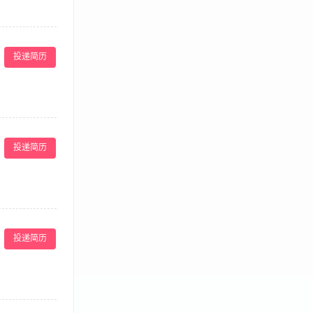
动报名，包含不仅
营方向和策略，根
投递简历
熟悉天猫运营的
客和聚划算等工
极主动，实干
定、活动促销等
销推广，提升平
投递简历
网店的内容管理及
成功推广案例经验
市场洞察和分析
网络社交软件及
位职责： 1、网
投递简历
面制作，网络教
的推广; 4.负
 6.负责在线客
。 二：网络推
搜索引擎优化技术
【新肌荟旗舰
求有一定的软文