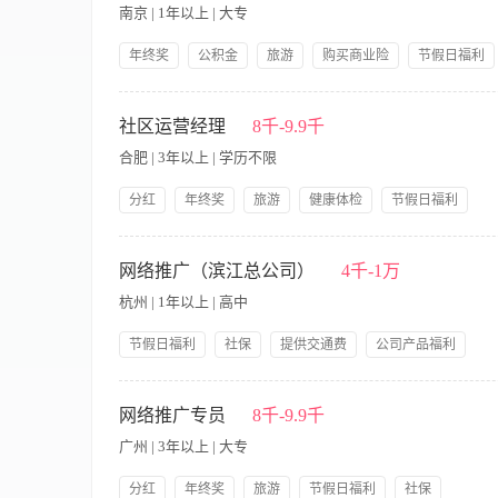
目，并通过其他方式完成内容栏目的建设和上线 6、与其他网站
南京 | 1年以上 | 大专
网站运营的改进意见和需求等 任职要求： 1.2年以上互联网产
秀文字表达能力者优先 3.社交网络重度用户，对新事物有好奇
年终奖
公积金
旅游
购买商业险
节假日福利
社保
带薪年假
公司产品福利
岗前培训
【职责内容】 收集并撰写各类文章稿件、并发布到公司网站及
提供住宿
微信公众号运营及排名优化，微信公众号涨粉丝，提高转化。统
社区运营经理
8千-9.9千
合肥 | 3年以上 | 学历不限
分红
年终奖
旅游
健康体检
节假日福利
带薪年假
提供饭餐
公司产品福利
岗前培训
【职责内容】 岗位职责： 1、根据公司市场战略，策划并制定
员工宿舍
3、协助管理并执行公司各网络平台的运营，包括微信、微博、网
网络推广（滨江总公司）
4千-1万
略制定，提高会员粘性、转化率、复购率 4、开展公司网络营
杭州 | 1年以上 | 高中
有效激活客户，增强用户粘性，提升用户活跃度； 5、定期对推
能力； 2、热爱互联网运营创意和策划工作，思维活跃，想象力
节假日福利
社保
提供交通费
公司产品福利
受运营工作压力； 4、具备社群运营的思维和能力，有相关工作
岗前培训
一系列完整运营工作； 6、对运营数据敏感，根据数据变化随时
【职责内容】 职责说明： 1、负责公司网站的推广工作，根据网
执行上级安排的各种网站seo排名优化任务，协助进行关键字研
网络推广专员
8千-9.9千
2、了解搜索引擎优化SEO的原理和策略，掌握搜索引擎的基本
广州 | 3年以上 | 大专
字优化策略和方案，并持续改进； 4、掌握网站内部优化，外部
流量分析工具，能定期对相关数据进行有效分析； 6、具有高度的
分红
年终奖
旅游
节假日福利
社保