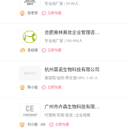
进行网站间的资源互换等合作，负责日常合作网站的管理及维护 7、开发拓展合作的
专业线厂家 | 50-99人
品推广工作经验，有推广实际案例 2.主动沟通意识强，同时又具备良好的倾听与换位
心并愿意尝试，了解主流社区的用户行为特征
张老师
立即沟通
各个平台等；注册并维护论坛、博客、贴吧、知道、分类信息、商铺或自媒体平台，提
计分析每日发布量及效果转化，并不断提高技能，增加流量。有一定工作经验，双休
合肥美林美妆企业管理咨询有限公司.
专业线厂家 | 500-999人
吴经理
立即沟通
有价值的互联网运营活动； 2、负责撰写相关运营文档，包括活动方案、宣传软文、运
站等，及时跟进并发布最新资讯，日常的运营维护及客户服务； 4、负责公司已有社
杭州莫诺生物科技有限公司
销、推广及合作，并提出建议，挖掘潜在客户、合作者及其需求，塑造并展示公司、团
美容院/会所/养生馆/SPA | 1-49 人
广效果进行跟踪、评估，提交分析报表，及时提出改进措施并实施； 任职资格： 1、
丰富； 3、责任心强、思维敏捷、接受新鲜事物快、有良好的沟通、实施能力及团队合
熊小姐
立即沟通
经验者优先。 5、熟悉互联网运营流程，能够独立完成从活动策划、上线验证、数据监
调整运营策略；
站的特点，确定网站推广的目标和推广方案； 2、利用各种网络资源对网站的品牌进行
究，网页目标关键字修正，跟进各项搜索引擎相关项目。 职位要求： 1、了解互联网推
广州市卉森生物科技有限公司
排名规律及优化技巧，并有实际操作经验； 3、分析和研究本公司与竞争对手的关键字
代理商/贸易/批发 | 企业规模
优化的常用方法，能利用论坛、博客、软文、炒作等多种方式推广网站； 5、熟练使用
责任感、良好的沟通技巧和团队合作精神； 7、计算机相关专业,有seo外链资源,从
刘小姐 · HR
立即沟通