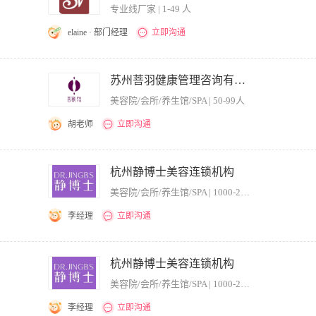
合作能力。
专业线厂家 | 1-49 人
elaine · 部门经理
立即沟通
的业务，建立和维护客户档案；维护与客户良好的关系； 2、根据顾客需求及自身产品
行公司的各项销售政策，并完成销售目标； 4、负责客户关系的维护及后期的跟踪 岗
苏州菩羽健康管理咨询有限公司
有激情，擅长挑战高薪工作； 2、反应敏捷，较强的市场洞察力、表达能力和执行力；
美容院/会所/养生馆/SPA | 50-99人
 1、成熟培训，多元化晋升机会，透明公正公开的考核制度，广阔的发展空间； 2、350
综合月薪8000——10000以上； 3、享有法定节假日，社会保险，带薪年假，节日
胡老师
立即沟通
方向发展； 5、积极向上的企业氛围，快乐工作，快乐生活。
策划以及产品策划文案，用来表现某种方案或创意。 职位要求： 1、1年以上美容行业
备创新思维能力，具备优秀的团队意识和较强的合作能力。
杭州静博士美容连锁机构
美容院/会所/养生馆/SPA | 1000-2000人
李经理
立即沟通
大量管理学习培训，帮助你快速成长； 3、静博士公司是全国美业领军企业，知名（口碑
队，让更多人为你创造财富； 5、只要你够努力上进，你想在这座城市获得的，这里都
杭州静博士美容连锁机构
请发简历至：243133708@qq.com 1、主要通过电话、辅助网络开发客户（公
美容院/会所/养生馆/SPA | 1000-2000人
，持续销售产品 任职要求： 1、一年以上销售经验、对美容行业有一定了解者优先； 2
的解决方案； 3、具有独立拓展客户的意识或能力； 4、工作积极主动，具有吃苦耐
李经理
立即沟通