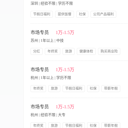
者为佳； 2、具备创新思维能力，具备优秀的团队意识和较强的
深圳 | 经验不限 | 学历不限
节假日福利
提供饭餐
社保
公司产品福利
双休
岗前培训
岗位职责： 1、主要进行市场推广，开发新客户，拓展与老客户
供全面的解决方案； 3、协调公司内部资源，提高客户满意度，执
市场专员
1万-1.5万
专以上学历，市场营销等相关专业，性格开朗，抗压力强，对工作
苏州 | 1年以上 | 中技
业市场开拓工作经验或在美容及医院市场工作经验者优先 岗位待遇:
＋提成＋福利＋奖金＋出差补助＋国内外旅游＋优秀员工表彰活动，
分红
年终奖
旅游
健康体检
购买商业险
4、公司关注员工的发展，为每个层级的员工制定了发展规划，多
节假日福利
社保
带薪年假
提供饭餐
【职责内容】 职责说明： 协助公司策划部门的工作，负责活动
提供交通费
公司产品福利
岗前培训
文字功底深厚扎实，熟悉化妆品方案策划，逻辑性清强； 2、具
市场专员
1万-1.5万
杭州 | 1年以上 | 学历不限
年终奖
旅游
节假日福利
社保
带薪年假
提供饭餐
公司产品福利
岗前培训
岗位职责： 1、提供无责任底薪，每月生活无压力； 2、提供
父母养老金，工龄奖金
售签单； 4、快速晋升通道，一到两年就可以拥有自己的销售团
市场专员
1万-1.5万
的加入，如果你对我们感兴趣对自己也足够自信，有兴趣和我们聊聊，
杭州 | 经验不限 | 大专
具） 2、销售“喜报”软件给客户并做好协调工作 3、经营老客户
通能力，能够与客户深入沟通，理解客户需求，并能够提供针对性
年终奖
旅游
节假日福利
社保
带薪年假