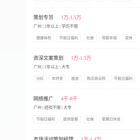
意识敏锐，对组织忠诚； 5、口语及文字表达能力强，有互联网
提供饭餐
公司产品福利
岗前培训
职责内容： 1.负责你食珍产品在礼品、团购渠道的销售及推广
父母养老金，工龄奖金
维护老客户及重要客户 3.保持所有团购重点客户的联络、沟通、并定
策划专员
1万-1.5万
真负责，能吃苦耐劳； 3.1年以上礼品团购销售行业内的渠道销
广州 | 2年以上 | 学历不限
户资源者优先考虑 5.可接受优秀应届毕业生
健康体检
节假日福利
社保
带薪年假
双休
公司产品福利
岗前培训
【职责内容】 职责： - 参与公司品牌建设、营销规划 - 日常
传资料：品牌手册、项目手册、详情页、公众号推文、促销方案、
资深文案策划
1万-1.5万
文宣物料文案、方案政策等 要求： - 熟悉美业或有新零售/微商
广州 | 2年以上 | 大专
上进心敢提建设性意见 - 能够并愿意接受高强度的工作，把压力
分红
年终奖
旅游
购买商业险
节假日福利
社保
带薪年假
提供交通费
公司产品福利
【职责内容】 岗位职责 1、负责公司各类营销会议活动的文案策
岗前培训
出国机会
作：品牌故事、品牌简介、产品文案、采访稿等； 4、负责公司
网络推广
4千-8千
学、新闻媒体相关专业； 2、三年或以上美容行业文案编写、策
广州 | 经验不限 | 大专
品?。 ?? 甲方公司，朝九晚六，享受法定假期，加班少，地铁站
节假日福利
提供饭餐
社保
星期日休息
提供交通费
带薪年假
岗前培训
【职责内容】 岗位职责: 1、 主要负责百度，360，广点通，
断优化关键词、创意及页面； 2、 对广告数据进行监控，对广告
市场活动策划经理
1万-1.4万