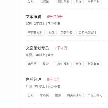
分红
公积金
节假日福利
社保
带薪年假
双休
公司产品福利
岗前培训
岗位职责 1、根据公司营销策略和方案，撰写宣传资料和相关活
文字工作； 4、负责项目推广执行涉及的相关软文及配图文案的撰
文案编辑
6千-7.9千
动策划等行业运作环节及流程； 3、具有较强的策略性、创造性
深圳 | 2年以上 | 学历不限
强、思维敏捷、善于沟通、具有良好的语言表达能力； 6、市场
业生亦可。 要求：中文系本科毕业生
节假日福利
社保
带薪年假
公司产品福利
岗前培训
星期日休息
【职责内容】 任职要求： 大专以上学历，中文、新闻学、广告
平台比较了解，思维活跃，有良好的沟通能力； 对新媒体运营、
文案策划专员
7千-1万
工作压力。 岗位职责： 协助公司进行各类推广文案以及宣传资
东莞 | 1年以上 | 大专
软文和广告资料的搜集与整理； 协助公司进行各类宣传策划方案
间：
年终奖
旅游
节假日福利
社保
带薪年假
提供饭餐
公司产品福利
岗前培训
【职责内容】 岗位职责： 1、完成各类活动项目的前期跟进、
闻稿、产品说明书等文案撰写； 3、协助完成展会、促销、活动
售后经理
8千-1万
准备及分发物料）； 5、负责项目各类文件、数据和照片的汇总
广州 | 3年以上 | 学历不限
2、3年及以上相关工作经历，1年以上医美行业从业经验； 3、
分红
年终奖
旅游
购买商业险
节假日福利
社保
带薪年假
提供交通费
公司产品福利
【职责内容】 1、有各种大型终端活动策划经验，有较强终端沟
岗前培训
五险