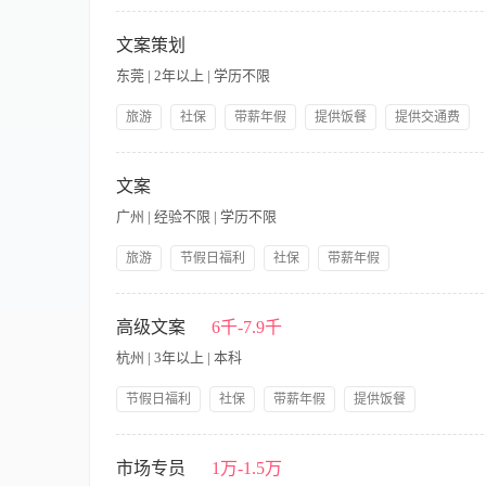
带薪年假
公司产品福利
双休
岗前培训
【职责内容】 任职资格: 1、新闻、中文等相关专业优先，应
脑打字和资料搜集； 3、良好的语言表达能力及一定的理解能力
文案策划
思维敏捷，有一定的文字功底与策划分析能力； 岗位职责 1、
东莞 | 2年以上 | 学历不限
力，独立撰写编辑相关内容专题； 3、负责行业信息的收集及信
广方案，参与设计活动创意与策划，确保创意想法符合项目目标；
旅游
社保
带薪年假
提供饭餐
提供交通费
公司产品福利
岗前培训
详情面谈
【职责内容】 职位类别：文案策划/资料编写 秘书/高级秘书 
立撰写方案的能力； 3、熟悉市场推广、品牌策划、活动策划的
文案
信公众号； 6、具有微信公众号的内容更新、人群聚焦、话题发
广州 | 经验不限 | 学历不限
旅游
节假日福利
社保
带薪年假
公司产品福利
岗前培训
【职责内容】 任职要求： 有一定文字功底和写作能力，思维清
职责： 1.负责营销推广文案撰写和推广实施； 2.能独立撰写各
高级文案
6千-7.9千
据时事热点撰写与品牌相关的、对网站及产品进行软文推广宣传； 
杭州 | 3年以上 | 本科
写产品文案，挖掘和提炼精准卖点，并作创意阐述，完整表述产
节假日福利
社保
带薪年假
提供饭餐
提供交通费
公司产品福利
岗前培训
【职责内容】 职责说明： 负责杂志或者是网站内容的建设完善
询的及时编写发布 相关会议组织策划和流程编写 职位要求： 
市场专员
1万-1.5万