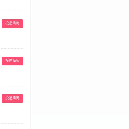
各项文案及相关
品定位及推广、活
投递简历
5、创意能力
8、优秀应届毕
等，对社交网络
神，能承受一定
投递简历
； 负责新媒体
任心。工作时
、宣传资料、新
与场地方谈判，
投递简历
相关专业优先；
图能力。
品牌终端活动组