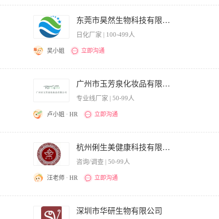
届毕业生能力突出者也可； 2、拥有较强的学习能力、创新思维，团队协作精神，熟悉
，独特的视角，新颖、开阔的创意思维，能胜任团队性的思考与工作，踏实，敬业。 
东莞市昊然生物科技有限公司。
负责微信平台，广告宣传等文字内容的维护与更新； 2、具备成熟的文案功底，有极强
日化厂家 | 100-499人
息平台的规划，研究市场的宏观方面的信息，包含市场动态、竞品动向； 4、负责撰
 5、提炼、构思产品卖点并形成完整思路和方案。
吴小姐
立即沟通
1、市场营销策划、新闻、中文、广告等相关专业专科以上学历，3年以上文案策划工作经验
整个流程的优先； 4、具备较强的组织控制能力，思路敏捷，表达能力强 5，能独立运
广州市玉芳泉化妆品有限公司
起、吸粉管理等工作经验；
专业线厂家 | 50-99人
卢小姐 · HR
立即沟通
晰敏捷，有策划素质及丰富的策划思路、创新的意识，应届毕业生均可，提供广阔的发
种宣传资料、产品手册、公司内刊等相关文字； 3.负责微信平台的内容选取、编辑、发布
杭州俐生美健康科技有限公司
5.协助公司各类宣传策划方案的设计和撰写； 6.撰写产品包装文案，为品牌、产品赋
咨询/调查 | 50-99人
品所有细节；
汪老师 · HR
立即沟通
以及热点专题的策划，为新闻受众及客户提供各种有价值的信息。 公司公众号平台运
1、文笔新锐，三年以上媒体运作或策划顾问公司经验，具有独立工作经验及一定选题策
深圳市华研生物有限公司