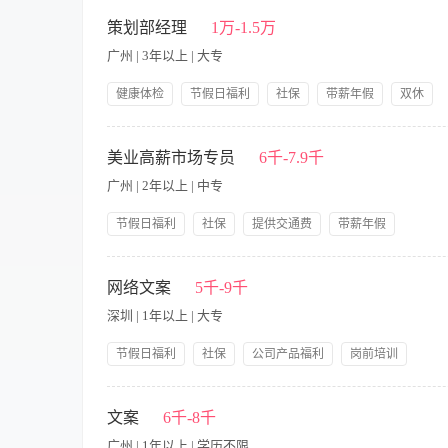
中技
可提供吃
策划部经理
1万-1.5万
广州 | 3年以上 | 大专
高中
可提供住
大专
食宿面议
健康体检
节假日福利
社保
带薪年假
双休
公司产品福利
岗前培训
本科
职责： - 参与公司品牌建设、营销规划 - 日常线上宣推文案
册、项目手册、详情页、公众号推文、促销方案、终端执行模板、
美业高薪市场专员
6千-7.9千
硕士
方案政策等 要求： - 熟悉美业或有新零售/微商宣传推广经验 
广州 | 2年以上 | 中专
性意见 - 能够并愿意接受高强度的工作，把压力转换成动力。
博士
节假日福利
社保
提供交通费
带薪年假
公司产品福利
岗前培训
【职责内容】 职位描述： 1、依照总部所拟定全年度市场推广
划及执行。； 3、洽谈，发掘有效的线下宣传活动与广告方案；
网络文案
5千-9千
场调研，了解竞争品牌相关活动内容； 6、策划、组织及落实执行
深圳 | 1年以上 | 大专
客户销售工作经验，熟悉美容市场行业动态； 2、具备优秀谈判
节假日福利
社保
公司产品福利
岗前培训
星期日休息提供住宿
【职责内容】 职位描述: 了解美容及护肤的相关知识，有较好
求 1、中文、网络营销类专业，大专以上学历 ； 2、思路清晰，
文案
6千-8千
立撰写产品推广文字； 5、推广专员，主要负责软文编写，在各
广州 | 1年以上 | 学历不限