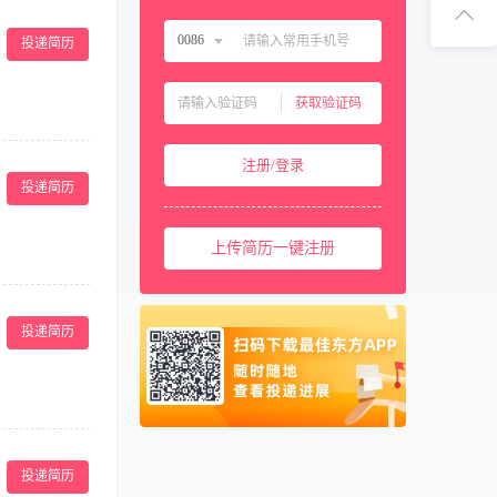
扫码下
0086
投递简历
扫码关注1
中国大陆
0086
获取验证码
中国香港
00852
宣传资料：品牌手
中国澳门
00853
注册/登录
文宣物料文案、
中国台湾
00886
投递简历
上进心敢提建设
美国
001
上传简历一键注册
西班牙
0034
马来西亚
0060
及各档期活动策
了解美容行业市
新加坡
0065
投递简历
市场渠道开拓及
泰国
0066
柬埔寨
00855
阿联酋
00971
优先。 职位要
卡塔尔
00974
 ； 4、能独
投递简历