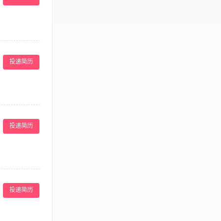
特点，为顾客提
位要求： 1、中
投递简历
 3、有医美行
0-4000底薪
及生日福利；
文案工作经验，
投递简历
）品牌更利于销
会有！ 期待你
投递简历
司提供方法和工
、具备良好的沟
劳的精神，判断