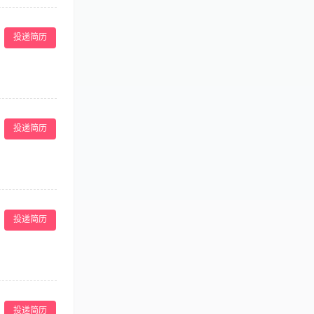
网站文字编辑，电
4、文笔流畅，
投递简历
的文案执行能
写活动策划、推
； 2、具有独
营及管理企业微
投递简历
展空间。 工作
、推广； 4.根
投递简历
予故事； 7.撰
作和相关会议咨
划，有策划能力
投递简历