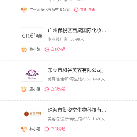
广州澳薇化妆品有限公司
立即沟通
的编写； 2.参与各种推广运营文案与实施方案的策划； 3.撰写广告文案，品牌宣传
品亮点与卖点。 岗位要求: 1、1年以上策划文案工作经验优先； 2、文字、书面表达
广州保税区西黛国际化妆品有限公司。
专业线厂家 | 50-99人
蔡小姐
立即沟通
闻撰写及宣传报道 2.参与及协助公司各类活动方案的策划及实施、微信、朋友圈等类似
业网站的建设、维护及日常更新和微信推广 5.企业文化档案资料管理 任职要求： １.2
东莞市和谷美容有限公司。
策划工作经验，有较强的文字功底、活动策划能力及大型会议协助统筹经验； 3.会PS
美容院/会所/养生馆/SPA | 1-49 人
解、有网站建设及维护经懂、懂剪辑者优先。 5.对工作充满热情，责任心强，具有良好
康小姐
立即沟通
营销活动的实施，撰写传播及活动的文案 2.熟悉新媒体的推广，配合团队完成工作的执
图文排版、文章撰写 5.负责公司宣传册的编辑和撰写 6.思维活跃，反应灵敏，服从安
珠海市御姿堂生物科技有限公司。
周休息 早上9:30—12:00 下午13:30—18:0
美容院/会所/养生馆/SPA | 1-49 人
林小姐
立即沟通