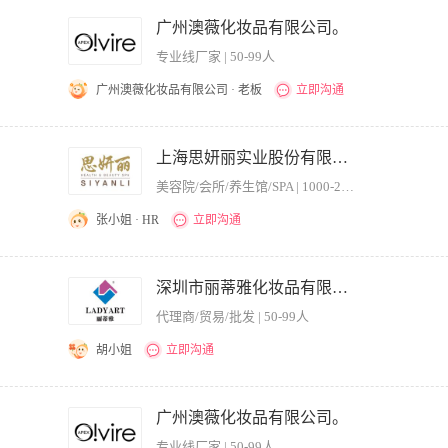
实习
近五天
广州澳薇化妆品有限公司。
专业线厂家 | 50-99人
临时
近一周
广州澳薇化妆品有限公司 · 老板
立即沟通
近两周
近一月
的输出：公众号、微信发圈内容、直播、企业微博、小红书等 - 执笔撰写各种品牌、产品
执行物料文案 - 参与公司大会的筹备、执行，并执笔撰写会议文件：大会执行案、
上海思妍丽实业股份有限公司
近二月
- 擅长撰写销售推文，并产生一定销售转化率 - 积极参与公司政策方案的制定和讨论，有
美容院/会所/养生馆/SPA | 1000-2000人
张小姐 · HR
立即沟通
计划，结合本地区市场特性，制定各项市场推广活动； 2、配合门店做好商场物业沟通
 4、有效的线上广告宣传活动，并自行组织软文内容进行实时线上网络宣传； 5、及时
深圳市丽蒂雅化妆品有限公司
品牌推广活动； 7、异业渠道的业务拓展，推广宣传拓展。 岗位要求： 1、2年以上
代理商/贸易/批发 | 50-99人
技巧和交际沟通能力； 3、高度责任心和敬业精神，能承受工作压力；
胡小姐
立即沟通
的写作功底，能够撰写出增加本公司网站点击率的相关文章，对工作敬业、认真、负责者
理解及创意能力强，文笔佳 ； 3、扎实的文字功底，擅长写作，具有优秀的语言表达能力
广州澳薇化妆品有限公司。
大论坛发帖、推广、宣传；
专业线厂家 | 50-99人