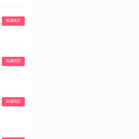
搜集客户信息、
，敬业，工作认
投递简历
客户资源和团购客
种品牌、产品宣
：大会执行案、
投递简历
制定和讨论，有
品牌推广文案创
学历，汉语文
投递简历
的策划方案及作
用专业知识，不
优化、数据分