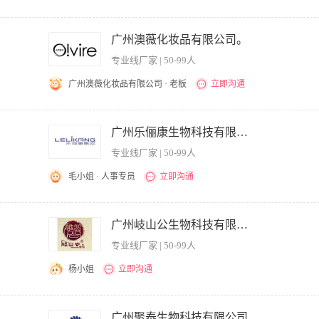
软件销售相关从业者、及电话销售相关训练者优先。
； 2.负责拓展产品、团购销售渠道，具有较强的业务开拓能力，能够不断开发新客户，
期拜访，做好客户资料信息。 岗位要求： 1.20-35岁，大专以上学历 2.有责任心
广州澳薇化妆品有限公司。
售或者大客户销售的工作经验； 4.具备从事团购礼品大客户直销的成功经验者或者有
专业线厂家 | 50-99人
广州澳薇化妆品有限公司 · 老板
立即沟通
线上宣推文案的输出：公众号、微信发圈内容、直播、企业微博、小红书等 - 执笔撰写各
终端执行模板、执行物料文案 - 参与公司大会的筹备、执行，并执笔撰写会议文件
广州乐俪康生物科技有限公司
宣传推广经验 - 擅长撰写销售推文，并产生一定销售转化率 - 积极参与公司政策方案的
专业线厂家 | 50-99人
转换成动力。
毛小姐 · 人事专员
立即沟通
划、亮点提炼等； 2、撰写公司的营销文案及推广软文，并参与营销策划； 3、负责
的官网、微信公众号、抖音、小红书等媒体的内容策划； 任职要求： 1、大专或以上
广州岐山公生物科技有限公司
划工作经验； 3、具备良好的文字撰写能力、有创新意识。 备注：应聘时请带上过往
专业线厂家 | 50-99人
附近，甲级写字楼环境好，工作氛围轻松，领导nice！乐俪康欢迎您的加入！
杨小姐
立即沟通
神马，今日头条等其他平台付费广告投放； 2、 制定每个帐户推广计划及目标设定，并利
创意表现进行数据分析与总结，并不断优化推广效果； 3、 独立完成账户管理、账户
广州聚泰生物科技有限公司