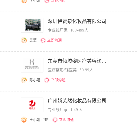
李小姐
立即沟通
动文案； 2、负责编写产品、服务广告和宣传文案； 3、负责活动文案撰写，独立完成
写； 任职资格 1、具备独立撰写相关市场策划、营销策划方案的能力； 2、了解产
深圳伊赞泉化妆品有限公司
，较强的语言掌控能力及较好的文字功底； 4、对品牌推广及管理有较强的执行能力； 
专业线厂家 | 100-499人
营销学、广告学等相关专业尤佳； 7、有微信公众号运营经验、化妆品文案策划优先； 
吴蓝
立即沟通
学等相关专业毕业； 具有良好的文字功底和创意能力，执行力强； 熟悉互联网新媒体
品牌推广、网络营销等有所了解； 优秀的理解能力、学习能力和适应能力以及团队精
东莞市倾城姿医疗美容诊所有限公司。
料的撰写； 负责公司自媒体平台微信、微博等文案内容的撰写（包括伪原创、原创等）
医疗整形/轻医美 | 50-99人
的设计和撰写； 负责公司各类促销文案、宣传新闻稿件的撰写。 3、有很强的工作责
陈小姐
立即沟通
中期执行与项目后期制作工作； 2、具有较强的方案策划能力，能独立负责硬广、软文
等营销活动策划工作，招商等文案的撰写； 4、参与活动前期筹备（如与供应商沟通、
广州娇芙然化妆品有限公司
、整理，生成报表报告。 任职要求： 1、大专及以上学历，市场营销、广告、公关等
专业线厂家 | 1-49 人
具备创新能力和敏锐度优秀的活动策划和组织执行能力； 4、良好的色彩运用能力、构
王小姐 · HR
立即沟通
通及销售能力， 2、能复制售后团队销售经验，接受广东省内出差 3、负责公司各面部