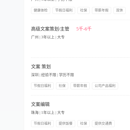
健康体检
节假日福利
社保
带薪年假
双休
公司产品福利
岗前培训
岗位职责: 1.负责公司品牌产品说明、品牌故事、品牌手册等内容
容方案等； 4.负责撰写有关品牌及产品形象的文字及通稿，挖掘产
高级文案策划/主管
5千-6千
有一定的创新意识、能力，对问题有自己独到的见解。
广州 | 3年以上 | 大专
【职责内容】 1.负责公司内刊及产品文案的撰写、公司企业新
广策划。 3.落实企业文化、公司品牌及形象的市场执行工作 4.企
文案 策划
文、新闻、广告或相关专业大专以上学历 ２.一年以上化妆品行业
深圳 | 经验不限 | 学历不限
计; 4.具敏锐的时尚洞察力和创新意识，对产品开发有一定的了
与团队合作精神
节假日福利
社保
带薪年假
公司产品福利
岗前培训
包吃住每周休一天
【职责内容】 岗位职责:1.负责公司形象的文字介绍和软文，配合
新媒体传播渠道的文案策划、推广文案策划等 4.熟悉图像的处理、
文案编辑
有大专以上学历，具有良好的语言表达能力，对工作认真负责 工作时间:大小
珠海 | 1年以上 | 大专
节假日福利
提供饭餐
社保
提供交通费