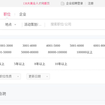
138大美业人才网首页
企业招聘登录
注册
职位
企业
地点
活动策划/文案策划
2001-3000
3001-4000
4001-5000
5001-6000
6001-80
01-50000
50000-80000
80000-100000
100000以上
以上
5年以上
8年以上
10年以上
职位性质
更新日期
不限
不限
全职
今日最新
急聘
兼职
近三天