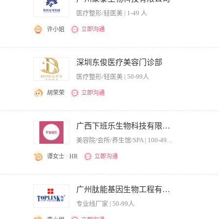
，达到ROI最大化。
医疗整形/轻医美 | 1-49 人
许小姐
立即沟通
价值和卖点，包装销售和市场所需的项目资料和宣传物料等; 2、结合公司发展战略和
场活动等相关推广文案; 4、与公司各业务部门进行跨部门协作，主动挖掘业务部门的需
深圳东俊医疗美容门诊部
历，市场营销、广告、新闻、中文等相关专业优先; 2、有高端仪器项目策划经验优先，
医疗整形/轻医美 | 50-99人
胡荣荣
立即沟通
的文案撰写，提高影响力和关注度； 2、抓中行业热点，并策划与执行机构各类营销推
告、策划、文字类相关专业优先； 2、一年以上医美文案策划工作经验，较强的创意能
广西下班乐生物科技有限公司
力，能迅速捕捉项目亮点和产品卖点进行营销推广。
美容院/会所/养生馆/SPA | 100-499人
谭女士 · HR
立即沟通
传资料和相关活动文案; 2、根据公司产品、服务规划，编写产品、服务广告和宣传文案;
广执行涉及的相关软文及配图文案的撰写; 5、为各项活动提供强有力的文案支持，能出
广州肽能基因生物工程有限公司
案的能力; 2、具有较强的策略性、创造性，较强的语言掌控能力及较好的文字功底; 3
专业线厂家 | 50-99人
相关专业尤佳。 工作时间：早上9:00-12:00 下午14:00-18:00 单休