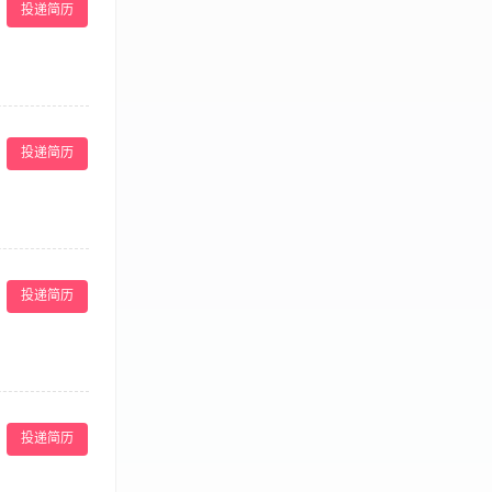
投递简历
项目，制定市场策
求，协助完成其
投递简历
有大型营销活动
广活动； 3、协
力，文字功底深
投递简历
 3、负责活动
色展现策略点的
投递简历
、创意能力强、