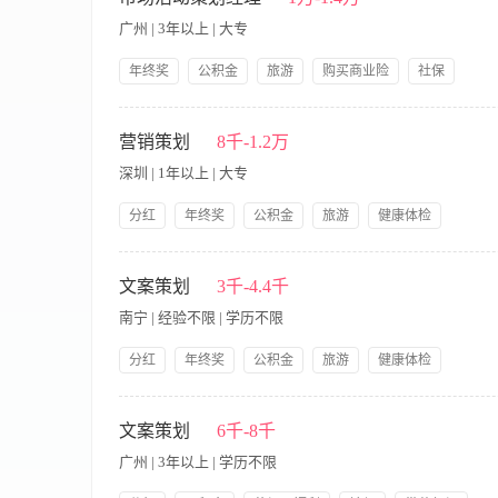
析、报告反馈； 4、 根据销售目标达成情况，调整账户各项指标
广州 | 3年以上 | 大专
年终奖
公积金
旅游
购买商业险
社保
带薪年假
提供交通费
公司产品福利
【职责内容】 【岗位职责】 1、熟悉公司业务体系并挖掘项目
划和大型营销活动等; 3、撰写项目、品牌形象、企业文化、市
营销策划
8千-1.2万
他公共关系及品牌相关事宜。 【任职资格】 1、大专及以上学
深圳 | 1年以上 | 大专
经验优先; 3、熟练掌握PPT制作，具有创新能力，文字功底强。
分红
年终奖
公积金
旅游
健康体检
购买商业险
节假日福利
社保
带薪年假
【职责内容】 岗位职责： 1、负责机构各类平台推广及宣传资料
提供交通费
公司产品福利
岗前培训
餐补
助上级完成其他相关工作。 岗位要求： 1、大专以上学历，广
文案策划
3千-4.4千
厚，擅长软文、广告、活动策划案的撰写； 3、敏锐的市场洞察
南宁 | 经验不限 | 学历不限
分红
年终奖
公积金
旅游
健康体检
购买商业险
节假日福利
社保
带薪年假
【职责内容】 工作内容： 1、根据公司营销策略和方案，撰写宣
公司产品福利
岗前培训
餐补，年假
文案撰写，独立完成各项文案及相关文字工作; 4、负责项目推
文案策划
6千-8千
精髓。 任职要求： 1、具备独立撰写相关市场策划、营销策划方
广州 | 3年以上 | 学历不限
思维敏捷、善于沟通、具有良好的语言表达能力; 4、市场营销学、广告学等