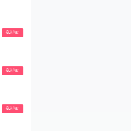
文案，招商活动内
能力出众； 3、
投递简历
渠道进行活动推
5岁以上，中
投递简历
软件,懂简单设
的沟通协调能力
行 3.负责公司
排 任职资格:具
投递简历