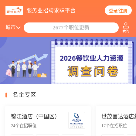
服务业招聘求职平台
登录/注册
搜索职位/公司
城市
2677个职位更新
名企专区
锦江酒店（中国区）
世茂喜达酒店
24
个在招职位
17
个在招职位