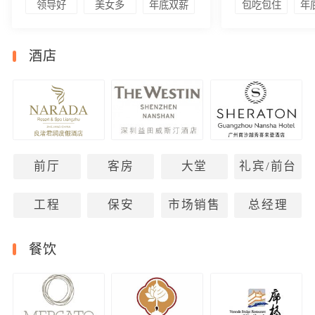
领导好
美女多
年底双薪
包吃包住
年
酒店
前厅
客房
大堂
礼宾/前台
工程
保安
市场销售
总经理
餐饮