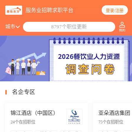
服务业招聘求职平台
登录/注册
搜索职位/公司
城市
8797个职位更新
名企专区
锦江酒店（中国区）
亚朵酒店集团
24
个在招职位
75
个在招职位