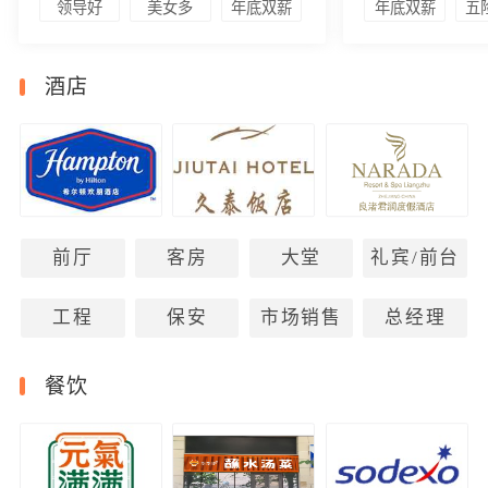
领导好
美女多
年底双薪
年底双薪
五
酒店
前厅
客房
大堂
礼宾/前台
工程
保安
市场销售
总经理
餐饮